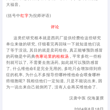
大福音。
(括号中
红字
为倪师评语)
评论
这类烂研究根本就是西药厂提供经费给这些研究
单位来做的研究, 仔细看完再回味一下就知道他们说
了等于没说, 其目的就是卖药给你, 真正能够预防感冒
的药物是中药典
伤寒论里的桂枝汤
, 平常多吃一些粉
剂就可以了, 不需要去熬汤药, 如此就可以预防感冒
了, 什么维他命E是完全无用的, 多吃只会增加得到癌
症的机率, 为什么不多报导些哪种维他命会喂食哪种
癌细胞呢? 我相信他们一定知道, 只是不能说出来, 因
为一说出来自己就倒闭了, 没有人会再买维他命了.
汉唐中医 倪海厦撰
2004年8月18日