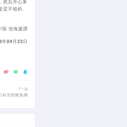
, 然后开心来
是蛮不错的.
中医 倪海厦撰
3
年04月23日
下一篇
命C补充剂掀热潮