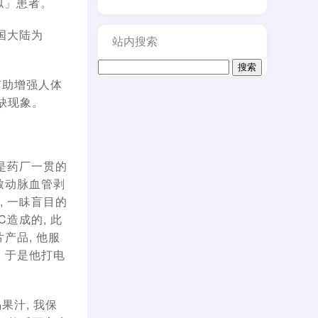
似」患者。
中国大陆为
站内搜索
搜
索：
有助增强人体
缺现象。
是药厂一贯的
导致动脉血管剥
, 一眛盲目的
造成的, 此
产品, 他服
, 于是他打电
果汁, 我保