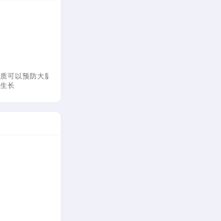
长沙汉代女尸骨质胜过
英专家：吃维他命丸防
加强自身抵抗
活人
癌抗老是浪费时间金钱
SARS最有利