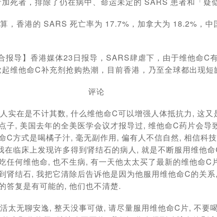
加死者，排除了仍在病中、命运未定的 SARS 患者和「疑
港的 SARS 死亡率为 17.7%，加拿大为 18.2%，
报导】香港媒体23日报导，SARS肆虐下，由于维他命C
掀起维他命C补充剂抢购热潮，目前香港，乃至全球都出现短
评论
在是不计其数, 什么维他命C可以增强人体抵抗力, 这又
的点子, 美国去年的全美医学会议才报导过, 维他命C药片会
命C方式是喝橘子汁, 毫无副作用, 偏有人不信自然, 相信科技
 我在临床上发现许多得到肾结石的病人, 就是不断服用维他命C
吃任何维他命, 也不生病, 有一天他太太买了最新的维他命C片
得到肾结石, 我把它清除后告诉他是因为他服用维他命C的关系
的答复是有可能的, 他们也不清楚.
无聊安逸, 整天没事可做, 请尽量服用维他命C片, 不要喝