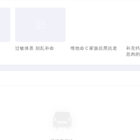
抗黑抗老
补充钙质可以预防大肠
婴幼儿过早服用多种维
息肉的生长
他命易引发气喘