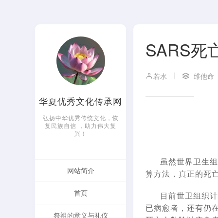
SARS死
若水
维他命
华夏优秀文化传承网
弘扬中华优秀传统文化，恢
复民族自信 ，助力伟大复
兴！
虽然世界卫生组织公
网站简介
算方法，真正的死亡
首页
目前世卫组织计算
已病愈者，还有仍
祭祖的意义与礼仪