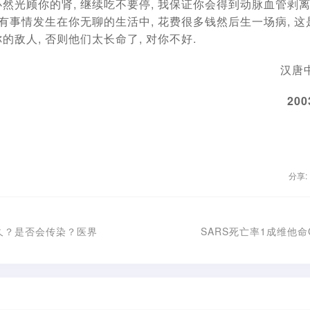
然光顾你的肾, 继续吃不要停, 我保证你会得到动脉血管剥离
于有事情发生在你无聊的生活中, 花费很多钱然后生一场病, 这
的敌人, 否则他们太长命了, 对你不好.
汉唐
200
分享:
久？是否会传染？医界
SARS死亡率1成维他