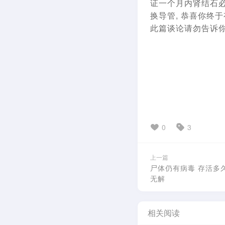
证一个月内肾结石必
换导管, 恭喜你终
此篇谈论请勿告诉你
0
3
上一篇
尸体仍有病毒 存活多
无解
相关阅读