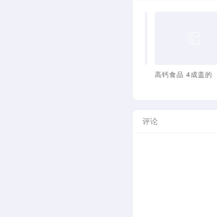
过敏体质 别乱补命
维他命Ｃ家族
评论