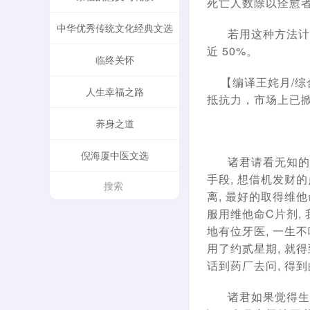
死亡人数除以痊愈者
中华优秀传统文化经典文选
若用这种方法计算，香
近 50%。
临终关怀
【编译王姹月/综合
人生幸福之路
抵抗力，市场上已
养身之道
倪海厦中医文选
诸君请看无知的人实
手段, 想借机发财
离, 最好的取得维他
服用维他命C片剂,
地有位牙医, 一生不
用了约贰星期, 就
话到药厂去问, 得到
诸君如果觉得生活太