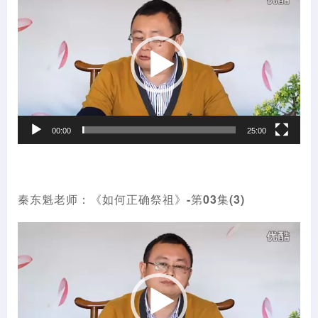
频
播
放
器
00:00
25:00
秦东魁老师：《如何正确祭祖》-第03集(3)
视
频
播
放
器