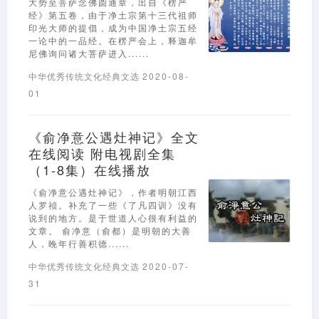
大势至菩萨念佛圆通章，出自《楞严
经》第五卷，由于净土宗第十三代祖师
印光大师的提倡，成为中国净土宗五经
一论中的一品经。在楞严会上，释迦牟
尼佛询问诸大菩萨进入......
中华优秀传统文化经典文选
2020-08-
01
《俞净意公遇灶神记》全文
在线阅读 附电视剧全集
（1-8集）在线播放
《俞净意公遇灶神记》，作者明朝江西
人罗祯。补充了一些《了凡四训》没有
说到的地方。是于世道人心很有利益的
文章。 俞净意（俞都）是明朝的大善
人，晚年行善积德......
中华优秀传统文化经典文选
2020-07-
31