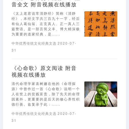
音全文 附音视频在线播放
《太上老君说常清静经》简称《清静
经》，本经文字共三百九十一字，经后
有仙人葛仙翁、左玄真人、正一真人三
篇赞语。是一部言简义丰、博大精深极
为重要的道家经典，是......
中华优秀传统文化经典文选
2020-07-
31
《心命歌》原文阅读 附音
视频在线播放
清代命理学家袁树姗在他的《命理探
源》中曾作过一首《心命歌》说明一个
人在世上的贫贱富贵，除了先天的命理
因素外，更重要的是后天的修心养性积
德行善。兹复录于此：......
中华优秀传统文化经典文选
2020-07-
31