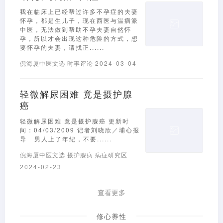
我在临床上已经帮过许多不孕症的夫妻
怀孕，都是生儿子，现在西医与温病派
中医，无法做到帮助不孕夫妻自然怀
孕，所以才会出现这种危险的方式，想
要怀孕的夫妻，请找正......
倪海厦中医文选
时事评论
2024-03-04
轻微解尿困难 竟是摄护腺
癌
轻微解尿困难 竟是摄护腺癌 更新时
间：04/03/2009 记者刘晓欣／埔心报
导 男人上了年纪，不要......
倪海厦中医文选
摄护腺病
病症研究区
2024-02-23
查看更多
修心养性