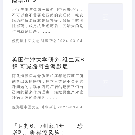
治疗失眠与焦虑应该使用中药来治疗，
不可以也不需要吃西药的安眠药，吃安
眠药的后遗症就是忧郁症，然后再吃抗
忧郁药，或是抗焦虑药后，其最大的副
作用就是自杀。......
倪海厦中医文选
时事评论
2024-03-04
英国牛津大学研究/维生素B
群 可减缓阿兹海默症
阿兹海默症与骨质疏松症都是西药厂所
制造出来的疾病，原本人类是不会有这
种问题的，现在西药厂居然还要它们自
己闯的祸来作为理由，继续要生产对这
种病无效的营养剂，......
倪海厦中医文选
时事评论
2024-03-04
「月打6、7针续1年」 恐
增乳、卵巢癌风险！