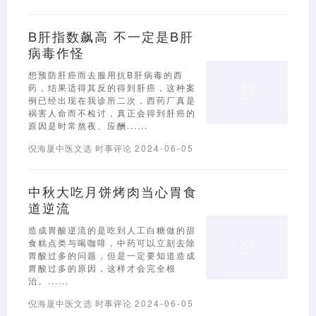
B肝指数飙高 不一定是B肝
病毒作怪
想预防肝癌而去服用抗B肝病毒的西
药，结果适得其反的得到肝癌，这种案
例已经出现在我诊所二次，西药厂真是
祸害人命而不检讨，真正会得到肝癌的
原因是时常熬夜、应酬......
倪海厦中医文选
时事评论
2024-06-05
中秋大吃月饼烤肉当心胃食
道逆流
造成胃酸逆流的是吃到人工白糖做的甜
食糕点类与喝咖啡，中药可以立刻去除
胃酸过多的问题，但是一定要知道造成
胃酸过多的原因，这样才会完全根
治。......
倪海厦中医文选
时事评论
2024-06-05