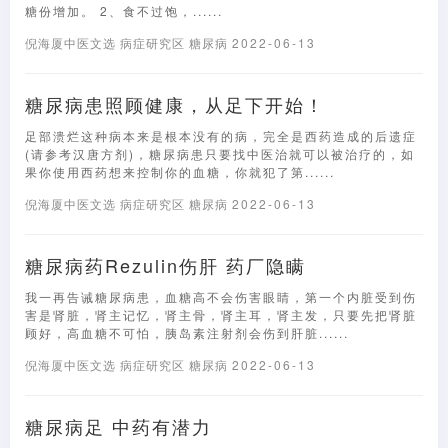
糖份增加。 2、食不过饱，......
倪海厦中医文选
病症研究区
糖尿病
2022-06-13
糖尿病患照顾健康，从足下开始！
足部溃烂这种病本来是根本没有的病，完全是西药造成的后遗症
(请参考汉唐方剂)，糖尿病患只要找中医治就可以被治疗的，如
果你使用西药想来控制你的血糖，你就犯了第......
倪海厦中医文选
病症研究区
糖尿病
2022-06-13
糖尿病药Rezulin伤肝 药厂隐瞒
我一再告诫糖尿病患，血糖高不会伤害眼睛，第一个内脏受到伤
害是肾脏，肾主记忆，肾主骨，肾主耳，肾主发，只要先把肾脏
顾好，高血糖不可怕，胰岛素注射剂会伤到肝脏......
倪海厦中医文选
病症研究区
糖尿病
2022-06-13
糖尿病足 中药有潜力