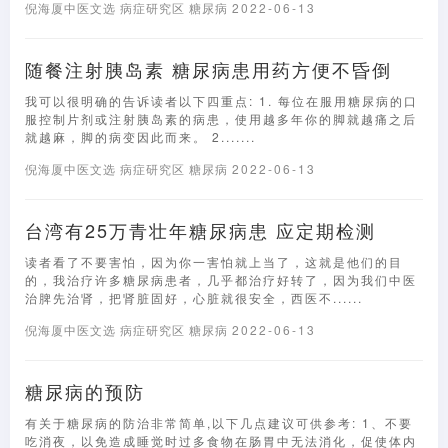
倪海厦中医文选
病症研究区
糖尿病
2022-06-13
随餐注射胰岛素 糖尿病患用药方便不昏倒
我可以很明确的告诉读者以下四重点: 1. 每位在服用糖尿病的口
服控制片剂或注射胰岛素的病患，使用越多年你的脚就越痛之后
就越麻，脚的病变因此而来。 2.......
倪海厦中医文选
病症研究区
糖尿病
2022-06-13
台湾有25万青壮年糖尿病患 应定期检测
读者看了不要害怕，因为你一害怕就上当了，这就是他们的目
的，我治疗许多糖尿病患者，几乎都治疗好转了，因为我们中医
治脾先治肾，把肾脏固好，心脏就很安全，西医不......
倪海厦中医文选
病症研究区
糖尿病
2022-06-13
糖尿病的预防
有关于糖尿病的防治非常简单,以下几点建议可供参考: 1、不要
吃消夜，以免造成睡觉时过多食物在肠胃中无法消化，促使体内