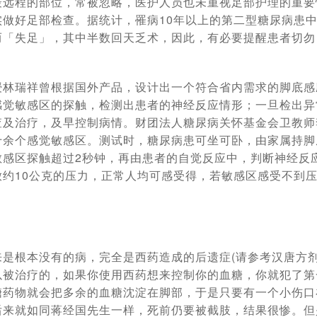
最远程的部位，常被忽略，医护人员也未重视足部护理的重要
做好足部检查。据统计，罹病10年以上的第二型糖尿病患中
而「失足」，其中半数回天乏术，因此，有必要提醒患者切勿
授林瑞祥曾根据国外产品，设计出一个符合省内需求的脚底感
感觉敏感区的探触，检测出患者的神经反应情形；一旦检出异
查及治疗，及早控制病情。财团法人糖尿病关怀基金会卫教师
十余个感觉敏感区。测试时，糖尿病患可坐可卧，由家属持脚
敏感区探触超过2秒钟，再由患者的自觉反应中，判断神经反
放约10公克的压力，正常人均可感受得，若敏感区感受不到
是根本没有的病，完全是西药造成的后遗症(请参考汉唐方剂
以被治疗的，如果你使用西药想来控制你的血糖，你就犯了第
糖药物就会把多余的血糖沈淀在脚部，于是只要有一个小伤口
后来就如同蒋经国先生一样，死前仍要被截肢，结果很惨。但