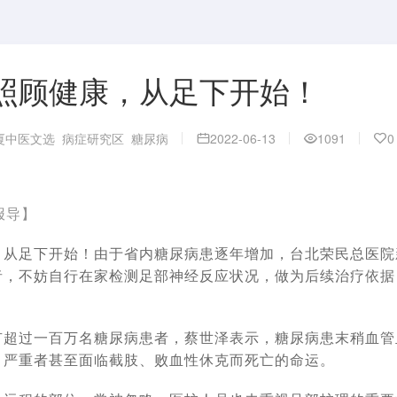
照顾健康，从足下开始！
厦中医文选
病症研究区
糖尿病
2022-06-13
1091
0
报导】
，从足下开始！由于省内糖尿病患逐年增加，台北荣民总医院
者，不妨自行在家检测足部神经反应状况，做为后续治疗依据
有超过一百万名糖尿病患者，蔡世泽表示，糖尿病患末稍血管
，严重者甚至面临截肢、败血性休克而死亡的命运。