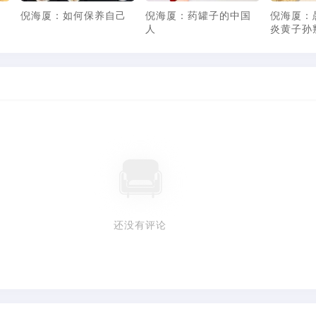
冒
倪海厦：如何保养自己
倪海厦：药罐子的中国
倪海厦：
人
炎黄子孙
还没有评论