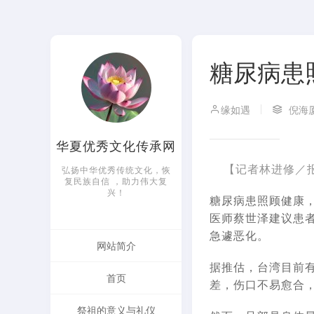
糖尿病患
缘如遇
倪海
华夏优秀文化传承网
【记者林进修／
弘扬中华优秀传统文化，恢
复民族自信 ，助力伟大复
兴！
糖尿病患照顾健康
医师蔡世泽建议患
急遽恶化。
网站简介
据推估，台湾目前
首页
差，伤口不易愈合
祭祖的意义与礼仪