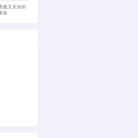
愚蠢又无知的
倪海厦论中西医的关
倪海厦论中西医的关
叛徒
系：原来台湾的名医是
系：中医VS西医--肺癌
这样形成的
与主妇手