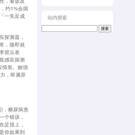
性，看诊及
，约1%会因
「一失足成
站内搜索
搜
索：
应探测器，
常，随即就
李碧云表
底感应探测
应情形。她强
压力，即属异
)，糖尿病患
一个错误，
在足指上，
是你如果到