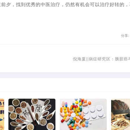
肢前夕，找到优秀的中医治疗，仍然有机会可以治疗好转的，
分享:
倪海厦||病症研究区：胰脏癌