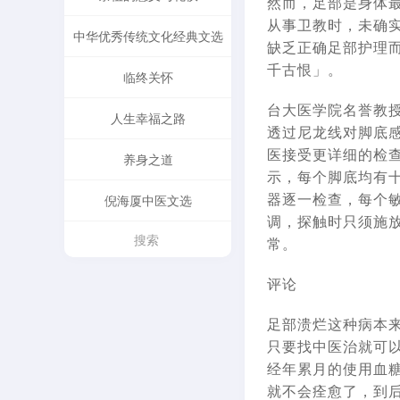
然而，足部是身体
从事卫教时，未确实
中华优秀传统文化经典文选
缺乏正确足部护理
千古恨」。
临终关怀
台大医学院名誉教
人生幸福之路
透过尼龙线对脚底
医接受更详细的检
养身之道
示，每个脚底均有
器逐一检查，每个
倪海厦中医文选
调，探触时只须施
常。
评论
足部溃烂这种病本来
只要找中医治就可
经年累月的使用血
就不会痊愈了，到