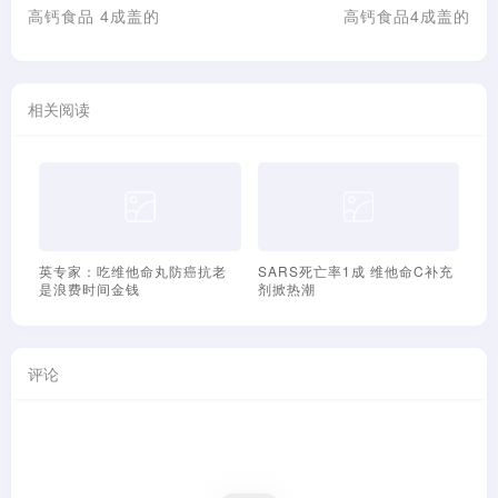
高钙食品 4成盖的
高钙食品4成盖的
相关阅读
维他命丸防癌抗老
SARS死亡率1成 维他命C补充
加强自身抵抗力防范S
金钱
剂掀热潮
利
评论