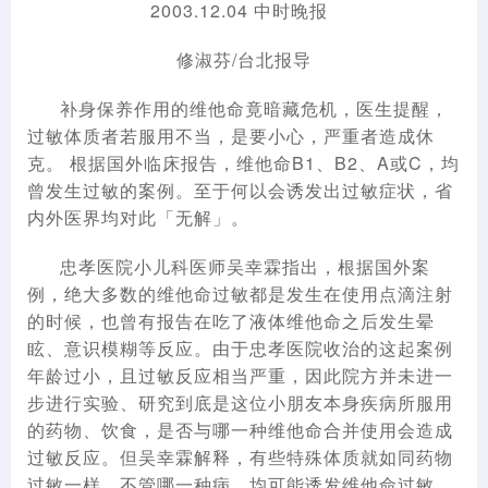
2003.12.04 中时晚报
修淑芬/台北报导
补身保养作用的维他命竟暗藏危机，医生提醒，
过敏体质者若服用不当，是要小心，严重者造成休
克。 根据国外临床报告，维他命B1、B2、A或C，均
曾发生过敏的案例。至于何以会诱发出过敏症状，省
内外医界均对此「无解」。
忠孝医院小儿科医师吴幸霖指出，根据国外案
例，绝大多数的维他命过敏都是发生在使用点滴注射
的时候，也曾有报告在吃了液体维他命之后发生晕
眩、意识模糊等反应。由于忠孝医院收治的这起案例
年龄过小，且过敏反应相当严重，因此院方并未进一
步进行实验、研究到底是这位小朋友本身疾病所服用
的药物、饮食，是否与哪一种维他命合并使用会造成
过敏反应。但吴幸霖解释，有些特殊体质就如同药物
过敏一样，不管哪一种病，均可能诱发维他命过敏。