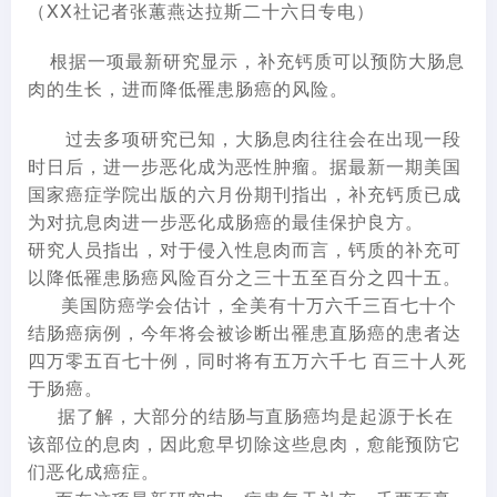
（XX社记者张蕙燕达拉斯二十六日专电）
根据一项最新研究显示，补充钙质可以预防大肠息
肉的生长，进而降低罹患肠癌的风险。
过去多项研究已知，大肠息肉往往会在出现一段
时日后，进一步恶化成为恶性肿瘤。据最新一期美国
国家癌症学院出版的六月份期刊指出，补充钙质已成
为对抗息肉进一步恶化成肠癌的最佳保护良方。
研究人员指出，对于侵入性息肉而言，钙质的补充可
以降低罹患肠癌风险百分之三十五至百分之四十五。
美国防癌学会估计，全美有十万六千三百七十个
结肠癌病例，今年将会被诊断出罹患直肠癌的患者达
四万零五百七十例，同时将有五万六千七 百三十人死
于肠癌。
据了解，大部分的结肠与直肠癌均是起源于长在
该部位的息肉，因此愈早切除这些息肉，愈能预防它
们恶化成癌症。