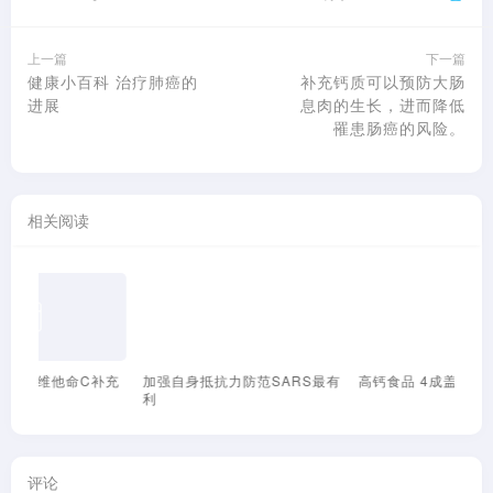
上一篇
下一篇
健康小百科 治疗肺癌的
补充钙质可以预防大肠
进展
息肉的生长，进而降低
罹患肠癌的风险。
相关阅读
补充
加强自身抵抗力防范SARS最有
高钙食品 4成盖的
过
利
评论