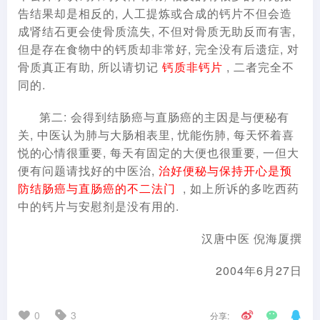
告结果却是相反的, 人工提炼或合成的钙片不但会造
成肾结石更会使骨质流失, 不但对骨质无助反而有害,
但是存在食物中的钙质却非常好, 完全没有后遗症, 对
骨质真正有助, 所以请切记
钙质非钙片
, 二者完全不
同的.
第二: 会得到结肠癌与直肠癌的主因是与便秘有
关, 中医认为肺与大肠相表里, 忧能伤肺, 每天怀着喜
悦的心情很重要, 每天有固定的大便也很重要, 一但大
便有问题请找好的中医治,
治好便秘与保持开心是预
防结肠癌与直肠癌的不二法门
, 如上所诉的多吃西药
中的钙片与安慰剂是没有用的.
汉唐中医 倪海厦撰
2004年6月27日
0
3
分享: