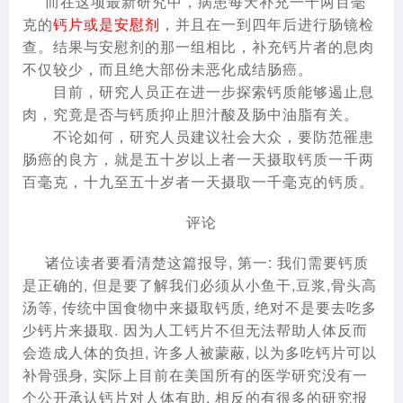
而在这项最新研究中，病患每天补充一千两百毫
克的
钙片或是安慰剂
，并且在一到四年后进行肠镜检
查。结果与安慰剂的那一组相比，补充钙片者的息肉
不仅较少，而且绝大部份未恶化成结肠癌。
目前，研究人员正在进一步探索钙质能够遏止息
肉，究竟是否与钙质抑止胆汁酸及肠中油脂有关。
不论如何，研究人员建议社会大众，要防范罹患
肠癌的良方，就是五十岁以上者一天摄取钙质一千两
百毫克，十九至五十岁者一天摄取一千毫克的钙质。
评论
诸位读者要看清楚这篇报导, 第一: 我们需要钙质
是正确的, 但是要了解我们必须从小鱼干,豆浆,骨头高
汤等, 传统中国食物中来摄取钙质, 绝对不是要去吃多
少钙片来摄取. 因为人工钙片不但无法帮助人体反而
会造成人体的负担, 许多人被蒙蔽, 以为多吃钙片可以
补骨强身, 实际上目前在美国所有的医学研究没有一
个公开承认钙片对人体有助, 相反的有很多的研究报