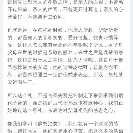
说到先王对亲人的孝敬之情，是亲人的面容，不曾离
开过眼前；亲人的声音，不曾离开过耳边；亲人的心
智爱好，不曾离开过心间。
也就是说，在祭祀的时候，他所思所想、所听所看
的，都是先人的音容笑貌、爱好情趣、饮食习惯等
等。这样又怎么能有丝毫的不恭敬呢？所以，君子对
父母在世的时候是恭敬的赡养，去世之后是虔敬的祭
祀。这也是出于人之常情。因为人情呢，就是对于自
己恩德最大的父母，他的这种恩德呀，总是念念不
忘，都是希望通过一定的仪式来表达。所以，祭礼就
应运而生了。
所以这个礼，不是古圣先贤把它制定下来要求我们后
代子孙的，而是我们后代子孙应该有这种心，我们正
好通过这个祭礼，来表达对父母祖先的感恩之心。
像我们学习《群书治要》，我们就有一个深深的感
触，魏征大人，他们真是用心良苦。把这么多的浩如