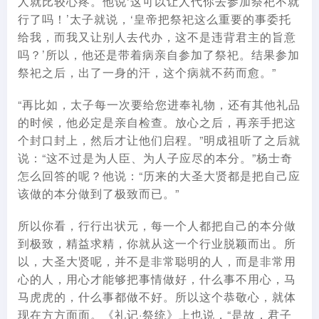
人就比较心疼。他说‘这可以让人代你去参加祭祀不就
行了吗！’太子就说，‘皇帝把祭祀这么重要的事委托
给我，而我又让别人去代办，这不是违背君主的旨意
吗？’所以，他还是带着病亲自参加了祭祀。结果参加
祭祀之后，出了一身的汗，这个病就不药而愈。”
“再比如，太子每一次要给您进奉礼物，还有其他礼品
的时候，他必定是亲自检查。放心之后，再亲手把这
个封口封上，然后才让他们启程。”明成祖听了之后就
说：“这不过是为人臣、为人子应尽的本分。”杨士奇
怎么回答的呢？他说：“历来的大圣大贤都是把自己应
该做的本分做到了极致而已。”
所以你看，行行出状元，每一个人都把自己的本分做
到极致，精益求精，你就从这一个行业脱颖而出。所
以，大圣大贤呢，并不是非常聪明的人，而是非常用
心的人，用心才能够把事情做好，什么事不用心，马
马虎虎的，什么事都做不好。所以这个恭敬心，就体
现在方方面面。《礼记·祭统》上也说，“是故，君子