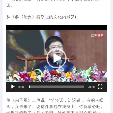
诺。
从《群书治要》看祭祖的文化内涵(2)
视
频
播
放
器
00:00
20:00
像《弟子规》上也说，“苟轻诺，进退错”。有的人喝
酒，兴致来了，说这件事包在我身上，你就放心吧。
结果喝酒醒了之后才发现，这件事不是那么容易做，