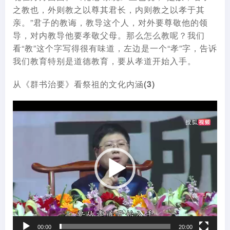
之教也，外则教之以尊其君长，内则教之以孝于其
亲。”君子的教诲，教导这个人，对外要尊敬他的领
导，对内教导他要孝敬父母。那么怎么教呢？我们
看“教”这个字写得很有味道，左边是一个“孝”字，告诉
我们教育特别是道德教育，要从孝道开始入手。
从《群书治要》看祭祖的文化内涵(3)
视
频
播
放
器
00:00
20:00