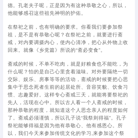
德。孔老夫子呢，正是因为有这种恭敬之心，所以，
他能够感召这些祖先神明的护佑。
在祭祀之前，也有明确的要求。你看我们要参加祭
祖，是不是有恭敬心呢？在祭祀之前，就要进行斋
戒，对内要调摄内心，使内心清净，把心从外物上收
回来。就像《乡党篇》所说的“斋必变食”。
斋戒的时候，不单不吃肉，就是好粮食也不能吃，为
什么呢？怕的是自己心里贪着滋味。对外要隔绝一切
交际、娱乐、房事等等的活动，斋戒的时候要把心思
集中于思念死者生前的起居处所、音容笑貌、饮食习
惯、志趣爱好。这样专心斋戒三天，就能将要祭祀的
先人，活现在心中。所以古人看一个人斋戒的时候，
那种恭敬的程度，就知道这个人思念亲人的程度如何
了。斋戒必须谨慎，所以孔子说“我祭则得福”。孔子
祭祀能够得福是因为他有恭敬心、他有感恩心。所
以，我们今天来参加传统文化的学习,来参加这个祭