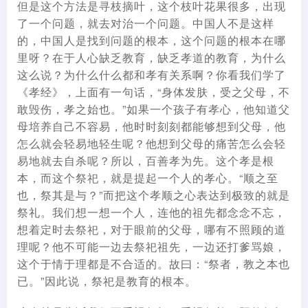
但是这个方法是寻枝摘叶，这个枝叶花果很多，出现
了一个问题，就去对治一个问题。中国人不是这样
的，中国人是找到问题的根本，这个问题的根本在哪
里呀？在于人心缺乏教育，缺乏孝道的教育，为什么
这么说？为什么什么都和孝有关系啊？你看我们学了
《孝经》，上面有一句话，“身体发肤，受之父母，不
敢毁伤，孝之始也。”如果一个孩子有孝心，他知道父
母培养自己不容易，他时时刻刻都能够想到父母，他
怎么就会轻易地轻生呢？他想到父母的痛苦怎么会轻
易地就去自杀呢？所以，百善孝为先。这个孝是根
本，而这个祭祀，就是提起一个人的孝心。“顺之至
也，祭其是与？”而把这个孝顺之心表达到极致的就是
祭礼。我们想一想一个人，连他的祖先都念念不忘，
想着定时去祭祀，对于眼前的父母，哪有不照顾的道
理呢？他不可能一边去祭祀祖先，一边还打爹骂娘，
这个于情于理都是不合适的。故曰：“祭者，教之本也
已。”因此说，祭祀是教育的根本。