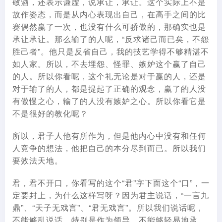
敬酒，还表示谦虚，说承让，承让。这个实际上不是
故作姿态，而是从内心表现出自己，在高手之间的比
赛偶然赢了一次，也没有什么可骄傲的，那确实也是
承让承让。那么输了的人呢，“反求诸己而已矣，不怨
胜己者”。他只是反省自己，我的技艺学得不够精湛不
如人家。所以，不去埋怨、怪罪、嫉妒这个赢了自己
的人。所以你看呢，这个礼无论是对于赢的人，还是
对于输了的人，都是提起了正确的观念，赢了的人没
有傲慢之心，输了的人没有嫉妒之心。所以你看它是
不是很好的教化呢？
所以，君子人他有所作为，但是他内心中没有和任何
人竞争的想法，他把自己的本分尽到而已。所以我们
要效法天地。
君，君不开口，你看写的这个“君”字下面这个“口”，一
定要封上，为什么这样写呀？因为君主说话，“一言九
鼎”、“天子无戏言”、“君无戏言”。所以我们说话呢，
不能够乱说话，特别是作为领导，不能够轻易地承