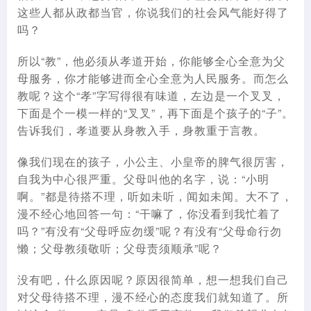
这些人都从政都当官，你说我们的社会风气能好得了
吗？
所以“教”，他必须从孝道开始，你能够全心全意为父
母服务，你才能够进而全心全意为人民服务。而怎么
教呢？这个“孝”字写得很有味道，左边是一个叉叉，
下面是个一模一样的“叉叉”，再下面是个孩子的“子”。
告诉我们，孝道要从身教入手，身教重于言教。
像我们现在的孩子，小公主、小皇帝的脾气很厉害，
自我为中心很严重。父母叫他的名字，说：“小明
啊。”都是待搭不理，听如未听，闻如未闻。大不了，
漫不经心地回答一句：“干嘛了，你没看到我忙着了
吗？”有没有“父母呼应勿缓”呢？有没有“父母命行勿
懒；父母教须敬听；父母责须顺承”呢？
没有吧，什么原因呢？原因很简单，想一想我们自己
对父母待搭不理，漫不经心的态度我们就知道了。所