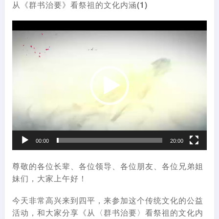
从《群书治要》看祭祖的文化内涵(1)
视
频
播
放
器
00:00
20:00
尊敬的各位长辈、各位领导、各位朋友、各位兄弟姐
妹们，大家上午好！
今天非常高兴来到四平，来参加这个传统文化的公益
活动，和大家分享《从〈群书治要〉看祭祖的文化内