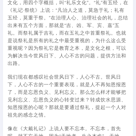
文化，用四个字概括，叫“礼乐文化”。“礼”有五经，在
《礼记·祭统》上说：“凡治人之道，莫急于礼；礼有
五经，莫重于祭。”在治理人心、治理社会的礼，总结
出来有五个方面，那就是“吉、凶、军、宾、嘉”五
礼。而祭礼属于吉礼，而在五礼之中首重祭礼。也就
是说祭礼是所有的礼之中最受重视的，为什么这么受
重视呢？因为祭礼它是教育之本，是文化之根，可以
为解决当今世风日下、人心不古的问题，提供方法和
出路。
我们现在都感叹社会世风日下，人心不古。世风日
下，人心不古的一个重要表现，就是人不再知恩报恩
了，而是忘恩负义、见利忘义。那么怎么样才能够把
见利忘义、忘恩负义的心转变过来？转成饮水思源、
知恩报恩的心呢？那就是要通过祭礼，提起一个人对
祖先的感念之情。
像在《大戴礼记》上说人要不忘本。不忘本，首先
呢，就不忘天地，因为“天地者，生之本也”。天地，