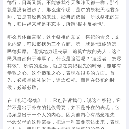
德行，日新又新。不能够我今天和昨天都一样，那个
就是没有进步了。那么这个呢，是讲的祭祀天地君亲
师，它是有经典的来源、经典的依据。所以祭祀的宗
旨，归纳起来就是不忘本，所谓“报本反始也”。
那么具体而言呢，这个祭祖的意义，祭祀的含义，文
化内涵，可以概括为三个方面。第一就是“慎终追远，
民德归厚。”谨慎地办理丧事，追奠亡故的先人，这个
民风自然归于淳厚了。什么是追远呢？“追远者，祭尽
其敬”。所谓的追远，就是在祭祀祖先的时候，能够有
恭敬之心。这个恭敬之心，表现在很多的方面。首
先，必须是依礼依时，追念祭祀。而且在祭祀的时
候，必诚必敬。
在《礼记·祭统》上，它也告诉我们，说这个祭祀，它
并不是出于外在的礼仪需要，并不是外在的表现，它
必须是出于一个人的内心。因为他内心有感念祖先、
怀念父母的这种需要，把这一种需要表达出来，表现
在礼上，所以只有贤者才能够尽知祭祀的意义。