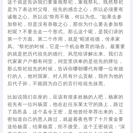
这个就是告诉我们要重视祭祀，重视祭礼。既然祭祀
是为了表达对父母、祖先的感念之心，所以必须要有
诚敬之心。所以说“祭而不敬，何以为也。”如果去参
加祭祀，但是没有恭敬之心，那你为什么要去参加祭
祀呢？不要去走一个形式。那么这个呢，是我们讲的
第一个方面。第二个作用，就是“昭述祖德，传承家
风。”祭祀的时候，它是一个机会教育的场合。最重要
的就是把历代祖先的德行、风范给讲解出来。我们古
代家家户户都有祠堂，祠堂里供奉的是祖先的牌位，
那么祭祀祖先的时候，告诉你哪朝哪代有哪一位有德
行的人，他对国家、对人民有什么贡献，我作为他的
后代子孙，不能因为自己的言行给祖先抹黑。
比如说我们在座的，应该有很多姓杨的人吧，杨家的
祖先有一位叫杨震，他在赴任东莱太守的路上，路过
了昌邑县，这个县令王密，是他曾经举荐出来的，王
密知道自己的恩人路过，就趁着夜色带了十斤黄金要
送给杨震，结果杨震，拒不接受。这个王密就说：“深