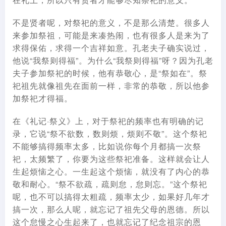
不是贤者呢，对祭祀的意义，不是那么清楚。很多人
来参加祭祖，可能是来凑热闹，也有很多人是来为了
求得保佑，求得一个吉祥如意。孔老夫子确实说过，
他说“我祭则得福”。为什么“我祭则得福”呀？因为孔老
夫子参加祭祀的时候，他有恭敬心，是“祭如在”。祭
祀祖先就像祖先在面前一样，非常的恭敬，所以他参
加祭祀才得福。
在《礼记·祭义》上，对于祭祀的频率也有明确的记
录，它说“祭不欲数，数则烦，烦则不敬”。这个祭祀
不能够搞得频率太多，比如说你每个月都搞一次祭
祀，太频繁了，你要为这些祭祀准备。这样就会让人
生起烦恼之心。一生起这个烦恼，就没有了内心的恭
敬和耐心。“祭不欲疏，疏则怠，怠则忘。”这个祭祀
呢，也不可以搞得太粗疏，频率太少，如果好几年才
搞一次，那么人呢，就忘记了祖先父母的恩德。所以
这个怠慢之心生起来了，也就忘记了纪念祖宗的恩