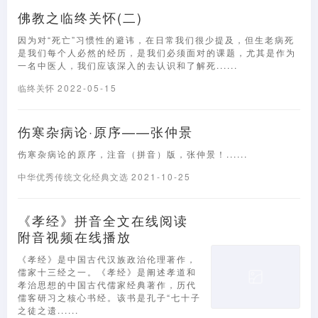
佛教之临终关怀(二)
因为对“死亡”习惯性的避讳，在日常我们很少提及，但生老病死
是我们每个人必然的经历，是我们必须面对的课题，尤其是作为
一名中医人，我们应该深入的去认识和了解死......
临终关怀
2022-05-15
伤寒杂病论·原序——张仲景
伤寒杂病论的原序，注音（拼音）版，张仲景！......
中华优秀传统文化经典文选
2021-10-25
《孝经》拼音全文在线阅读
附音视频在线播放
《孝经》是中国古代汉族政治伦理著作，
儒家十三经之一。《孝经》是阐述孝道和
孝治思想的中国古代儒家经典著作，历代
儒客研习之核心书经。该书是孔子“七十子
之徒之遗......