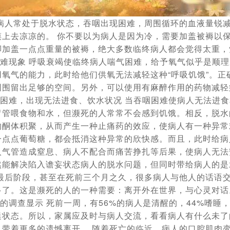
病人常处于脱水状态，吞咽出现困难，周围循环的血液量锐
摸上去凉凉的。 你不要以为病人是因为冷，需要加盖被褥以
脚加盖一点点重量的被褥，绝大多数临终病人都会觉得太重，
困难现象
呼吸衰竭使临终病人喘气困难，给予氧气似乎是顺理
氧气的能力，此时给他们供氧无法减轻这种“呼吸饥饿”。正
周围留出足够的空间。另外，可以使用有麻醉作用的药物减轻
吞咽困难，出现无法进食、饮水状况
当吞咽困难使病人无法进食
胃管喂食物和水，但濒死的人常常不会感到饥饿。相反，脱水
的酮体积聚，从而产生一种止痛药的效应，使病人有一种异常
一点点葡萄糖，都会抵消这种异常的欣快感。而且，此时给病
入气管造成窒息、病人不配合而痛苦挣扎等后果，使病人无法
然能解决陷入谵妄状态病人的脱水问题，但同时带给病人的是
的最后阶段，甚至在死前三个月之久，很多病人与他人的话语
多了。这是濒死的人的一种需要：离开外在世界，与心灵对
人的调查显示
死前一周，有56%的病人是清醒的，44%嗜睡
迷状态。所以，家属应及时与病人交流，看看病人有什么未了
人带着更多的遗憾离开。 随着死亡的临近，病人的口腔肌肉