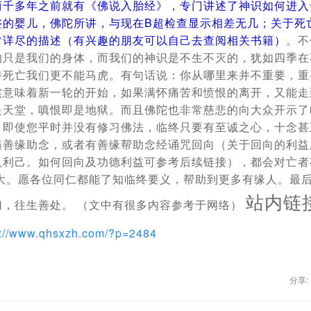
两千多年之前就有《佛说入胎经》，专门讲述了神识如何进入
整的婴儿，佛陀所讲，与现在B超检查显示相差无几；关于死
常详尽的描述（有兴趣的朋友可以自己去查阅相关书籍）
。不
的只是我们的身体，而我们的神识是不生不灭的，犹如四季在
待死亡我们更不能马虎。有句话说：你从哪里来并不重要，重
实意味着新一轮的开始，如果满怀痛苦和愤恨的离开，又能走
是天堂，嗔恨即是地狱。而且佛陀也非常慈悲的向大众开示了
，即使您平时并没有修习佛法，临终只要有至诚之心，十念甚
遇善缘助念，或者有善缘帮助念经诵咒回向（关于回向的利益
人利己。如何回向及功德利益可参考后续链接），都会对亡者
事大。愿各位同仁都能了知临终要义，帮助到更多有缘人。最
站内链
归，往生善处。 （文中有很多内容参考于网络）
s://www.qhsxzh.com/?p=2484
分享: