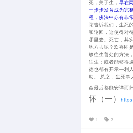
死，关于生，
早在
一步步发育成为完
程，佛法中亦有非
陀告诉我们，生死
和轮回，这使得对
哪里去。死亡，其
地方去呢？欢喜即
够往生善处的方法
往生；或者能够得
德也都有开示—利
助。 总之，生死
命最后都能安详而
怀（一）
http
1
2