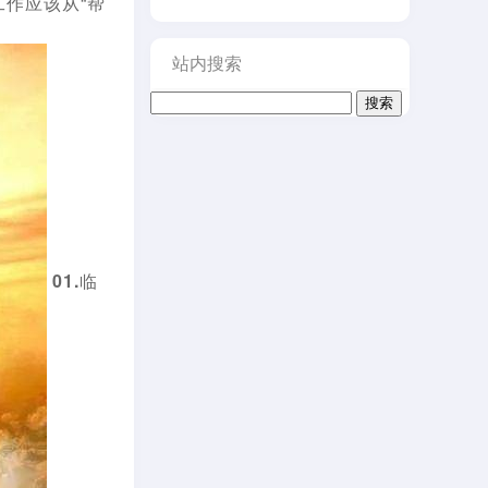
工作应该从“帮
增
高
站内搜索
或
降
搜
低
索：
音
量。
01.临