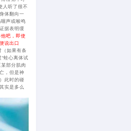
使人听了很不
身体翻向一
呜咽声或喉鸣
证据表明缓
诉他吧，即使
便说出口
时（如果有条
“蛙心离体试
至某部分肌肉
亡，但是神
）此时的碰
其实是多么