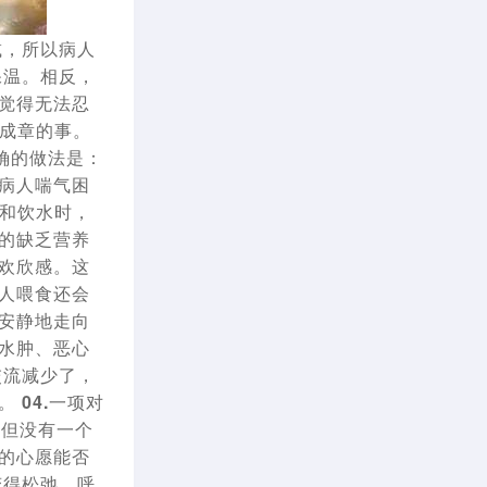
减，所以病人
保温。相反，
觉得无法忍
成章的事。
确的做法是：
病人喘气困
和饮水时，
的缺乏营养
欢欣感。这
人喂食还会
安静地走向
水肿、恶心
交流减少了，
话。
04.一项对
，但没有一个
的心愿能否
变得松弛，呼