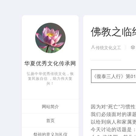
佛教之临终
传统文化义工
华夏优秀文化传承网
弘扬中华优秀传统文化，恢
《復泰三人行》第0
复民族自信 ，助力伟大复
兴！
因为对“死亡”习惯
网站简介
我们必须面对的课
首页
以给到病人和家属更
今天讨论的话题是
祭祖的意义与礼仪