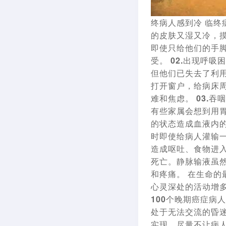
终病人感到冷
临终
的皮肤又湿又冷，
即使只给他们的手
受。
02.出现呼吸
但他们已失去了利用
打开窗户，给病床
难和焦虑。
03.
有些家属会想到用
的状态造成血液内
时即使给病人灌输
造成呕吐、食物进
死亡。静脉输液虽
和疼痛。 在生命
心灵深处的活动增
100个晚期癌症病
处于无法交流的昏
实现，尽量不让病