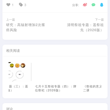
1
3
分享:
上一篇
下一篇
研究：高辐射增加2次罹
清明祭祖专题：遥祭祖
癌风险
先（2026版）
相关阅读
遥
七月十五祭祖专题（四）：牌
《祭祖的意义和礼仪》第二十
《
位祭祀（2026版）
二课
课
评论