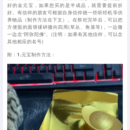
好的金元宝，如果您买的是半成品，就需要提前折
好。有信仰的朋友可根据自身信仰烧一些听经机等供
养物品（制作方法在下文）。在祭祀完毕后，可以把
方便面的面饼揉碎撒向四周(草丛、角落等)，一边撒
一边念“阿弥陀佛”。(注明：如果有其他信仰，可以念
其他相应的名号)
附：1.元宝制作方法：
视
频
播
放
器