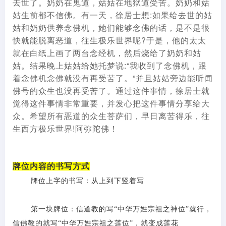
去世了。奶奶在鬼道，姑姑在地狱道受苦。奶奶和姑
姑生前都不信佛。有一天，徐居士想:如果给去世的姑
姑和奶奶供养念佛机，她们能够念佛的话，是不是很
快就能脱离恶道，往生极乐世界呢?于是，他的太太
就在白纸上画了两台念经机，然后烧给了奶奶和姑
姑。结果晚上姑姑给她托梦说:“我收到了念佛机，跟
着念佛机念佛就没有再受苦了。”并且姑姑旁边能听闻
佛号的众生也没再受苦了。通过这件事情，徐居士就
觉得这件事情非常重要，并发心把这件事情分享给大
众。希望所有恶道的众生菩萨们，早日离苦得乐，往
生西方极乐世界!阿弥陀佛！
牌位内容的书写方式
牌位上字的书写：从上到下竖着写
第一块牌位：信道教的写
“中华万姓宗祖之神位”就行，
信佛教的就写“中华万姓宗祖之莲位”，就变成莲花