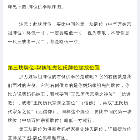
详见下图
-牌位供奉顺序图。
注意：此块牌位，要比中间的第一块牌位（中华万姓宗
祖牌位）略低一寸，一定要略低一寸，视为尊敬，不管你是
一尺三或者一尺二，都是略低一寸。
第三块牌位-妈妈祖先姓氏牌位摆放位置
那万姓宗祖牌位的右侧供奉的是谁
呢？它的右侧就是我
们面对的左侧。它的右侧供奉的是你妈妈家祖先的牌位，你
比方说我妈妈姓王，我就要写
“王氏历代宗亲之神位” （信道
教），或者“王氏历代宗亲之莲位” （信佛），再或“王氏历
代宗亲之位”（无信仰）。同样这个牌位，要比中间的第一块
牌位（中华万姓宗祖牌位）略低一寸就行。
第三块牌位为供奉者妈妈家祖先姓氏牌位，详细摆放位
置详见下图
-牌位供奉顺序图。