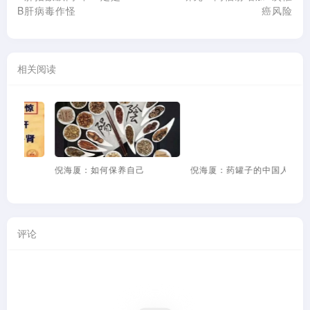
B肝病毒作怪
癌风险
相关阅读
保养自己
倪海厦：药罐子的中国人
倪海厦：愚蠢又无知的炎
孙叛徒
评论