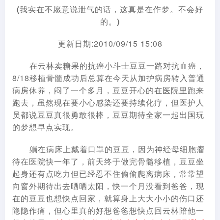
(我实在不愿意说泄气的话，这真是在作梦。不会好
的。)
更新日期:2010/09/15 15:08
在云林卖糖果的抗癌小斗士豆豆一路对抗血癌，
8/18移植骨髓成功后总算在今天从加护病房转入普通
病房休养，闷了一个多月，豆豆开心的在医院里跑来
跑去，虽然现在要小心感染还要持续化疗，但医护人
员都说豆豆真很勇敢很棒，豆豆期待全家一起出国玩
的梦想早点实现。
躺在病床上戴着口罩的豆豆，因为神经母细胞瘤
待在医院快一年了，前天终于做完骨髓移植，豆豆坐
起身还有点吃力但已经忍不住偷偷爬离病床，常常望
向窗外期待出去晒晒太阳，快一个月没看到爸爸，现
在的豆豆也想快点回家，就算身上大大小小的伤口还
隐隐作痛，但心里真的好想爸爸想快点回云林陪他一