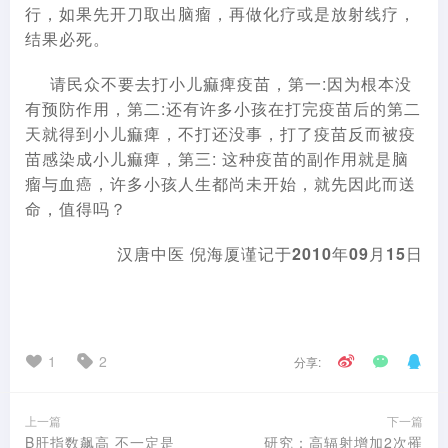
行，如果先开刀取出脑瘤，再做化疗或是放射线疗，
结果必死。
请民众不要去打小儿痲痺疫苗，第一:因为根本没
有预防作用，第二:还有许多小孩在打完疫苗后的第二
天就得到小儿痲痺，不打还没事，打了疫苗反而被疫
苗感染成小儿痲痺，第三: 这种疫苗的副作用就是脑
瘤与血癌，许多小孩人生都尚未开始，就先因此而送
命，值得吗？
汉唐中医 倪海厦谨记于2010年09月15日
1
2
分享:
上一篇
下一篇
B肝指数飙高 不一定是
研究：高辐射增加2次罹