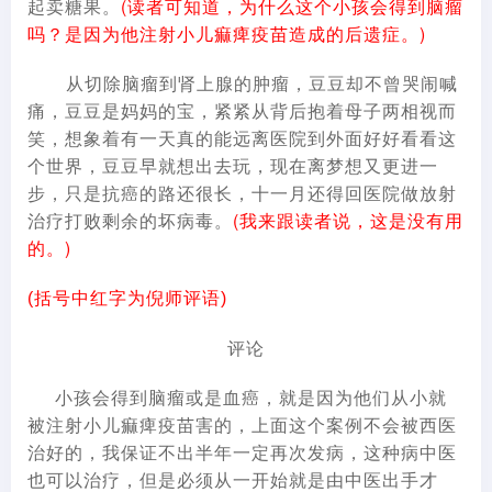
起卖糖果。
(读者可知道，为什么这个小孩会得到脑瘤
吗？是因为他注射小儿痲痺疫苗造成的后遗症。)
从切除脑瘤到肾上腺的肿瘤，豆豆却不曾哭闹喊
痛，豆豆是妈妈的宝，紧紧从背后抱着母子两相视而
笑，想象着有一天真的能远离医院到外面好好看看这
个世界，豆豆早就想出去玩，现在离梦想又更进一
步，只是抗癌的路还很长，十一月还得回医院做放射
治疗打败剩余的坏病毒。
(我来跟读者说，这是没有用
的。)
(括号中红字为倪师评语)
评论
小孩会得到脑瘤或是血癌，就是因为他们从小就
被注射小儿痲痺疫苗害的，上面这个案例不会被西医
治好的，我保证不出半年一定再次发病，这种病中医
也可以治疗，但是必须从一开始就是由中医出手才