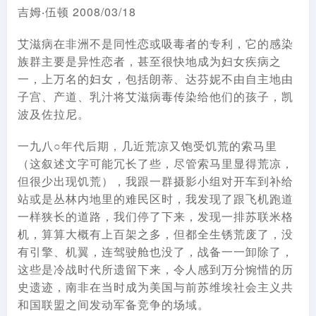
吉姆‧伍顿 2008/03/18
艾滋病在非洲不是同性恋或吸毒者的专利，它的感染
族群主要是异性恋者，甚至很快地成为妇女疾病之
一，上万名的妇女，包括朗蒂、达芬妮不由自主地由
子宫、产道、乳汁将艾滋病毒传染给他们的孩子，凯
波及佐拉尼。
一九八○年代后期，几近荒凉又饱受饥荒的索马里
（这叙述文字可能冗长了些，尽管索马里显得荒凉，
但很少出现饥荒），我跟一群摄影小组对开车到补给
站或是丛林内地里的难民区时，我发现了跟飞机跑道
一样狭长的道路，我们停了下来，发现一排苏联米格
机，算算大概有上百架之多，但都全生锈荒废了，没
有引擎、机翼，连驾驶舱也没了，战备一一卸除了，
这些是冷战时代所遗留下来，令人感到万分惋惜的历
史遗迹，南非在当时成为美国与前苏维埃社会主义共
和国联盟之间发动军备竞争的场域。