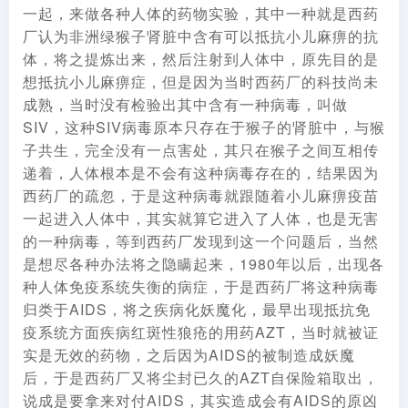
一起，来做各种人体的药物实验，其中一种就是西药
厂认为非洲绿猴子肾脏中含有可以抵抗小儿麻痹的抗
体，将之提炼出来，然后注射到人体中，原先目的是
想抵抗小儿麻痹症，但是因为当时西药厂的科技尚未
成熟，当时没有检验出其中含有一种病毒，叫做
SIV，这种SIV病毒原本只存在于猴子的肾脏中，与猴
子共生，完全没有一点害处，其只在猴子之间互相传
递着，人体根本是不会有这种病毒存在的，结果因为
西药厂的疏忽，于是这种病毒就跟随着小儿麻痹疫苗
一起进入人体中，其实就算它进入了人体，也是无害
的一种病毒，等到西药厂发现到这一个问题后，当然
是想尽各种办法将之隐瞒起来，1980年以后，出现各
种人体免疫系统失衡的病症，于是西药厂将这种病毒
归类于AIDS，将之疾病化妖魔化，最早出现抵抗免
疫系统方面疾病红斑性狼疮的用药AZT，当时就被证
实是无效的药物，之后因为AIDS的被制造成妖魔
后，于是西药厂又将尘封已久的AZT自保险箱取出，
说成是要拿来对付AIDS，其实造成会有AIDS的原凶