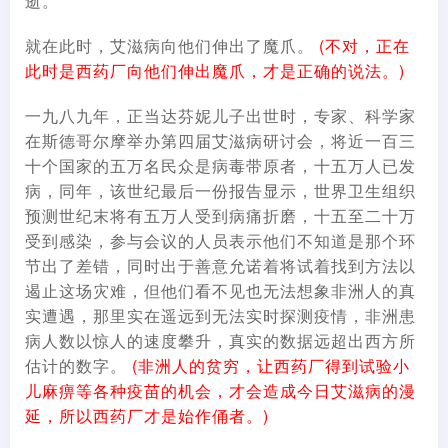
逝。
就在此时，艾滋病向他们伸出了魔爪。
(不对，正在
此时是西药厂向他们伸出魔爪，才是正确的说法。)
一九八九年，正当达芬妮儿子出世时，专家、科学家
在斯德哥尔摩举办第四届艾滋病研讨会，将近一百三
十个国家的五万名民众是病毒带原者，十五万人已发
病，同年，该世纪最后一份报告显示，世界卫生组织
预测世纪末将有五万人受到病痛折磨，十五至二十万
受到感染，参与会议的人员表示他们不知道是那个环
节出了差错，同时出于善意允诺着将试着找到方法以
遏止这场灾难，但他们看不见也无法想象非洲人的真
实遭遇，那里实在遥远到无法实时探测疫情，非洲患
病人数以惊人的速度攀升，真实的数据远超出西方所
估计的数字。
(非洲人的贫穷，让西药厂得到试验小
儿麻痹等各种疫苗的机会，才会造成今日艾滋病的漫
延，所以西药厂才是始作俑者。)