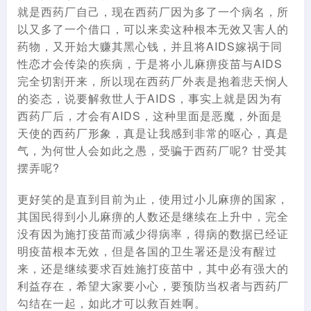
就是西药厂自己，现在西药厂因为多了一个病名，所
以又多了一个借口，可以来卖这种根本无效又害人的
药物，又开始大赚其黑心钱，并且将AIDS嫁祸于同
性恋才会传染的疾病，于是将小儿麻痹疫苗与AIDS
完全切割开来，所以现在西药厂外表是抱着悲天悯人
的姿态，说要解救世人于AIDS，事实上就是因为有
西药厂后，才会有AIDS，这种里面是恶魔，外面是
天使的西药厂形象，真是让我感到非常的呕心，真是
气，为何世人会如此之愚，受骗于西药厂呢? 甘受其
摆弄呢?
更好笑的是直到目前为止，使用过小儿麻痹的国家，
其国民得到小儿麻痹的人数还是继续在上升中，完全
没有因为施打疫苗而减少得病率，得病的数据已经证
明疫苗根本无效，但是各国的卫生署还是没有醒过
来，还是继续要求百姓施打疫苗中，其中必有强大的
利益存在，希望大家要小心，要预防当权者与西药厂
勾结在一起，如此才可以救百姓啊。