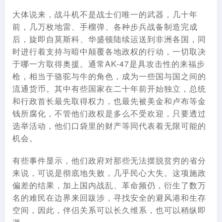
大体说来，战斗机不是战士们唯一的武器，几十年
前，几万枚地雷、手榴弹、各种步兵战备制造完成
后，旋即自莫斯科、华盛顿陆续运送到非洲各国，同
时进行着支持与暗中颠覆各地政权的行动，一切取决
于哪一方取得奥援。通常AK-47是具攻击性的来福步
枪，相当于骆驼与牛的角色，成为一些国与国之间的
流通货币。其中有些国家在二十年前开始独立，总统
和行政首长最先取得权力，也最先被美金和卢布等金
钱所腐化，不管他们政权是多么不受欢迎，只要透过
选举活动，他们口袋里的财产等同代表着无限可能的
机会。
有些事件显示，他们政府对那些无法摆脱贫穷的省分
来说，可说是彻底地失败，几乎民心大失。这项施政
偏差的结果，加上国内战乱、革命频仍，衍生了数万
名的难民在边界来回跋涉，寻找安全的避风港和生存
空间，因此，伴侣关系可以长久维系，也可以稍纵即