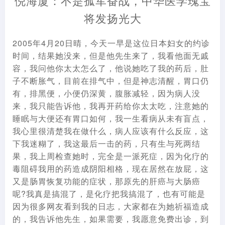
倪海厦：不是孤军奋战，中华医学瑰宝
将发扬光大
2005年4月20日晴，今天一早是这位日本妇女的约诊
时间，结果她没来，但是他先生来了，我看他面无戚
容，我问他你太太怎么了，他说她吃了我的药后，肚
子不断胀气，目前在排气中，但是神志清醒，胃口仍
有，排黑便，小便仍深黄，腹胀减轻，因为病人没
来，我只能告诉他，我再开药给你太太吃，注意她的
睡眠与大便还有胃口如何，我一生看病从未有盲点，
我心里很清楚我在做什么，病人应该有什么反应，这
下我迷糊了，我这最后一击的药，只有生与死两结
果，我上周检查她时，完全是一派死症，因为化疗的
毒阻碍我用的药造成阴阳相格，现在居然在放屁，这
又是肠胃恢复功能的症状，那原先的肝癌与大肠癌
呢?我真是搞混了，是化疗把我搞混了，也有可能是
因为很多网友看到我的日志，大家都在为她祈福造成
的，我告诉他先生，如果需要，我愿意免费出诊，到