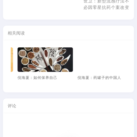
世卫：新型流感疗法不
必因零星抗药个案改变
相关阅读
倪海厦：药罐子的中国人
倪海厦：愚蠢又无知的炎黄子
孙叛徒
评论