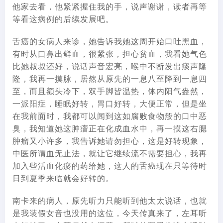
他家去看，他紧紧握住我的手，说声谢谢，读者再等
等看这病例的后续发展吧。
舌癌的女病人来诊，她告诉我她这周开始口吐黑血，
有时从口鼻出鲜血，很紧张，担心贫血，我看她气色
比她叔叔还好，说话声音宏亮，喉中不断发出痰声隆
隆，我再一摸脉，居然从原先的一息八至降到一息四
至，而且额头冷下，双手脚皆温热，体内阳气盎然，
一派阳症，睡眠好转，胃口好转，大便正常，但是坐
在我前面时，我都可以闻到这如腐败食物般的口中恶
臭，我知道她这肿瘤正在化成血水中，再一摸这右腮
肿瘤又小许多，我告诉她请勿担心，这是好转现象，
中医所谓血无止法，就让它继续流不需要担心，我再
加入些活血化瘀的药给她，这人的舌癌现在只等待时
日到夏季来临就会好转的。
南卡来的病人，原先听力只能听到他太太说话，也就
是我装假女音也没用的这位，今天传真来了，左耳听