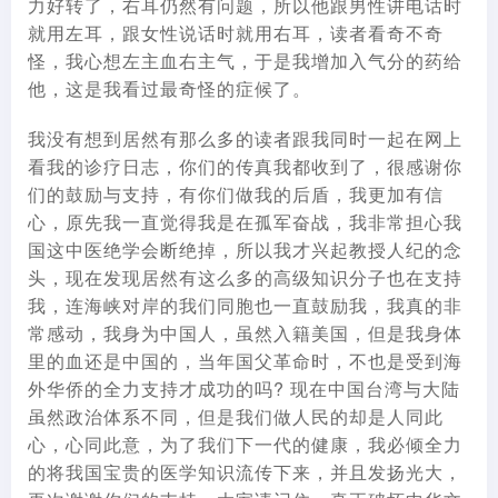
力好转了，右耳仍然有问题，所以他跟男性讲电话时
就用左耳，跟女性说话时就用右耳，读者看奇不奇
怪，我心想左主血右主气，于是我增加入气分的药给
他，这是我看过最奇怪的症候了。
我没有想到居然有那么多的读者跟我同时一起在网上
看我的诊疗日志，你们的传真我都收到了，很感谢你
们的鼓励与支持，有你们做我的后盾，我更加有信
心，原先我一直觉得我是在孤军奋战，我非常担心我
国这中医绝学会断绝掉，所以我才兴起教授人纪的念
头，现在发现居然有这么多的高级知识分子也在支持
我，连海峡对岸的我们同胞也一直鼓励我，我真的非
常感动，我身为中国人，虽然入籍美国，但是我身体
里的血还是中国的，当年国父革命时，不也是受到海
外华侨的全力支持才成功的吗? 现在中国台湾与大陆
虽然政治体系不同，但是我们做人民的却是人同此
心，心同此意，为了我们下一代的健康，我必倾全力
的将我国宝贵的医学知识流传下来，并且发扬光大，