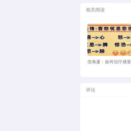
相关阅读
倪海厦：愚蠢又无知的
炎黄子孙叛徒
评论