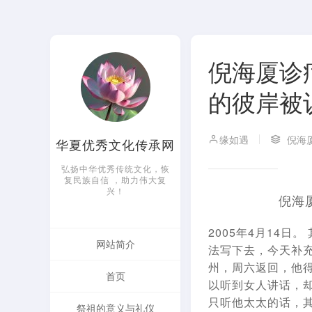
倪海厦诊
的彼岸被
缘如遇
倪海
华夏优秀文化传承网
弘扬中华优秀传统文化，恢
复民族自信 ，助力伟大复
兴！
倪海
2005年4月14
网站简介
法写下去，今天补充
州，周六返回，他
首页
以听到女人讲话，
只听他太太的话，
祭祖的意义与礼仪