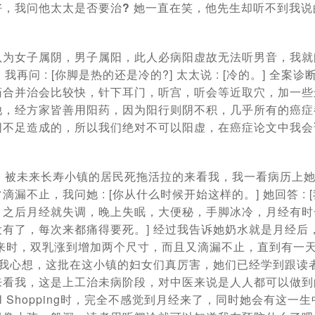
好，
我问他太太是否要治?
她一直在笑，他先生却听不到我说
为女子属阴，男子属阳，此人必病阳虚故无法听男音，我就问 
我再问 : [你脚是热的还是冷的?] 太太说 : [冷的。] 全案
药合并治会比较快，针下耳门，听宫，听会等近取穴，加一些
他，经方家皆善用阳药，因为阳行则阴不积，几乎所有的癌症
阳不足造成的，所以我们绝对不可以阳虚，在癌症论文中我会
岁，被未来长寿小镇的居民死拖活拉的来看我，我一看病历上
漏不止，我问她 : [你从什么时候开始这样的。] 她回答 : 
，之后月经就失调，晚上失眠，大便秘，手脚冰冷，月经有时
有了，每次来都痛得要死。] 经过我告诉她奶水就是月经后，
经来时，双乳涨到增加两个尺寸，而且又滴漏不止，直到有一
 我心想，这批在这小镇的妇女们真厉害，她们已经学到跟读
来看我，这是上工治未病阶段，对中医来说是人人都可以做到
l Shopping时，完全不感觉到月经来了，同时她会有这一