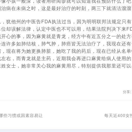
得像小孩一般深，读者用听
闻诊
就可以知道我在预防什么了吧
到治病在未病之时，这是最好治疗的时刻，两三下就清洁溜溜
息，犹他州的中医告FDA执法过当，因为明明联邦法规定只
单位却误解法律，认定中医也不可以用，结果法院判决下来F
我开心的事，因为麻黄就是青龙，经方中有近五分之一的处方
会连许多如肺结核，肺气肿，肺癌皆无法治疗了，我现在还有
缩，现在将为她更换肺脏，她吃了我的药后，现在已经从名单
成左右，而青龙就是主药，近期我会再进口麻黄给病人使用的
张姓女士，她非常关心我的麻黄用尽，特别提供我那里还可以
分享:
：哪些习惯或因素容易让
每天近400