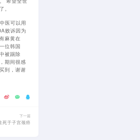
。 希望全世
了。
有中医可以用
DA败诉因为
有麻黄在
一位韩国
中被踢除
，期间很感
买到，谢谢
下一篇
女性死于子宫颈癌