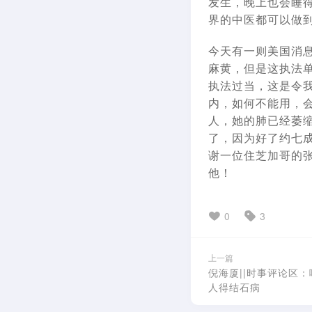
发生，晚上也会睡
界的中医都可以做
今天有一则美国消
麻黄，但是这执法
执法过当，这是令
内，如何不能用，
人，她的肺已经萎
了，因为好了约七
谢一位住芝加哥的
他！
0
3
上一篇
倪海厦||时事评论区
人得结石病