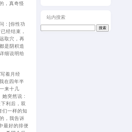
的，真奇怪
站内搜索
: [你性功
搜
诊断已经结束，
索：
远取穴，再
都是阴积造
详细说明给
她写着月经
[我在四年半
一来十几
她突然说 :
天下利后，双
者们一样的知
的，我告诉
生中最好的排便