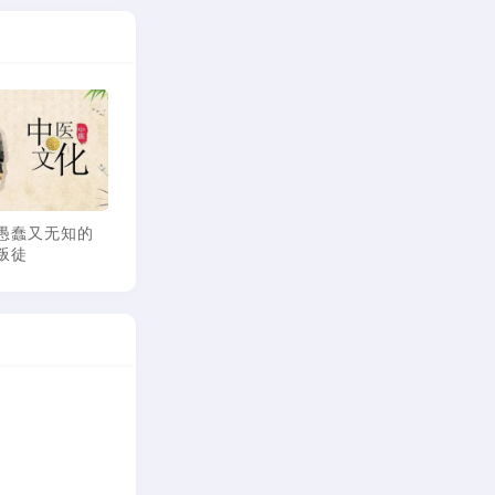
倪师眼
倪海厦：如何面对霍乱
倪海厦：如何治疗感冒
倪
收获倪
与疟疾