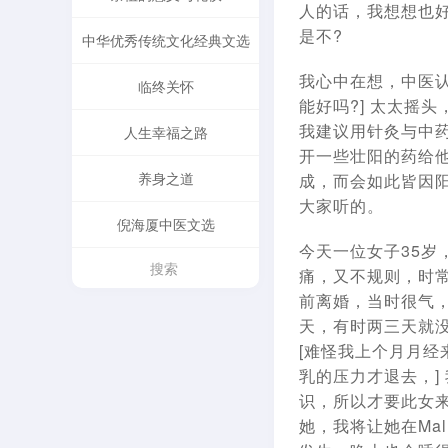
人的话，我想想也
是不?
中华优秀传统文化经典文选
我心中在想，中医认
临终关怀
能好吗?] 太太摇头，
我建议用针灸与中
人生幸福之路
开一些壮阳的药给
养身之道
成，而会如此皆因
大家听的。
倪海厦中医文选
今天一位女子35
痛，又不规则，时常滴
前离婚，当时很气
天，有时两三天就没
[难怪我上个月月
乳的压力才退去，]
识，所以才要此女
她，我将让她在Mal