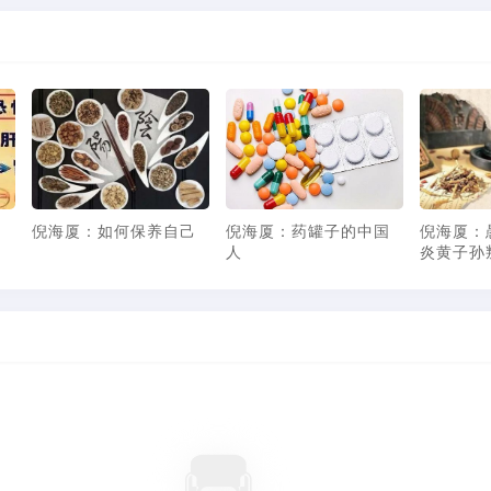
倪海厦论中西医的关
倪海厦论中西医的关
跟诊倪师心得：
系：原来台湾的名医是
系：中医VS西医--肺癌
中的明日之星，
这样形成的
与主妇手
师诊治心法