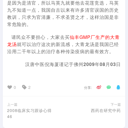
是因为是清官，所以马英九就要他去花莲竞选，马英
九不知道一点，我国自古以来有许多清官误国的历史
教训，只求为官清廉，不求圣贤之才，这样治国是非
常危险的。
请民众不要担心，大家去买
仙丰GMP厂生产的大青
龙汤
就可以治疗这次的新流感，大青龙汤是我国已经
沿用二千年以上的治疗各种传染疫病的最有效方。
汉唐中医
倪海厦
谨记于佛州
2009
年
08
月
03
日
0
2
分享:
上一篇
下一篇
2008临床实习跟诊心得
西药在研究中药
46