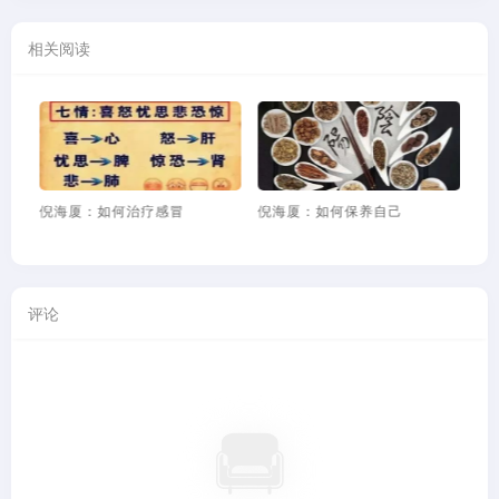
相关阅读
疾
倪海厦：如何治疗感冒
倪海厦：如何保养自己
倪
评论