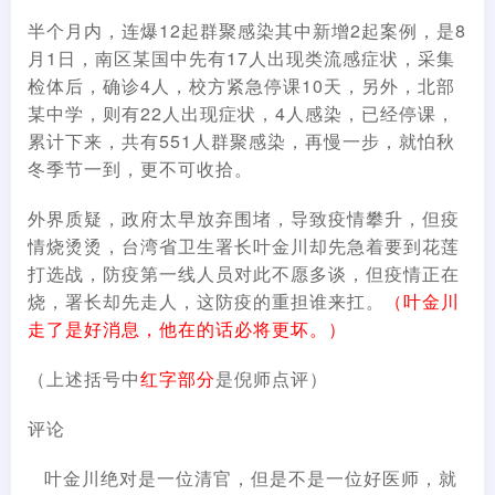
半个月内，连爆12起群聚感染其中新增2起案例，是8
月1日，南区某国中先有17人出现类流感症状，采集
检体后，确诊4人，校方紧急停课10天，另外，北部
某中学，则有22人出现症状，4人感染，已经停课，
累计下来，共有551人群聚感染，再慢一步，就怕秋
冬季节一到，更不可收拾。
外界质疑，政府太早放弃围堵，导致疫情攀升，但疫
情烧烫烫，台湾省卫生署长叶金川却先急着要到花莲
打选战，防疫第一线人员对此不愿多谈，但疫情正在
烧，署长却先走人，这防疫的重担谁来扛。
（叶金川
走了是好消息，他在的话必将更坏。）
（上述括号中
红字部分
是倪师点评）
评论
叶金川绝对是一位清官，但是不是一位好医师，就