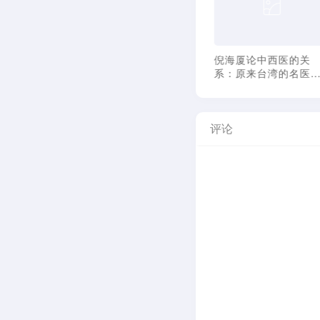
倪海厦：愚蠢又无知的
倪海厦论中西医的关
炎黄子孙叛徒
系：原来台湾的名医
这样形成的
评论