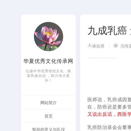
九成乳癌
缘如遇
倪海
华夏优秀文化传承网
弘扬中华优秀传统文化，恢
复民族自信 ，助力伟大复
兴！
医师说，乳癌成因
网站简介
在，防癌还是要多
又说出反话，西医
首页
乳癌防治基金会董
祭祖的意义与礼仪