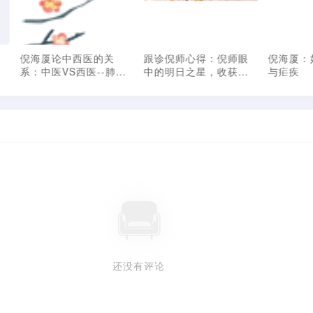
倪海厦论中西医的关
跟诊倪师心得：倪师眼
倪海厦：
是
系：中医VS西医--肺癌
中的明日之星，收获倪
与疟疾
与主妇手
师诊治心法
还没有评论