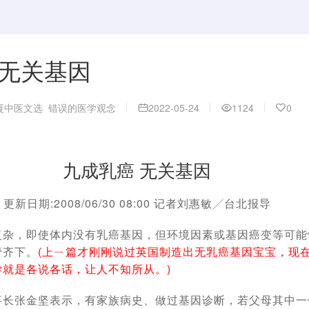
 无关基因
厦中医文选
错误的医学观念
2022-05-24
1124
0
九成乳癌 无关基因
更新日期:2008/06/30 08:00 记者刘惠敏╱台北报导
复杂，即使体内没有乳癌基因，但环境因素或基因癌变等可能
管齐下。
(上ㄧ篇才刚刚说过英国制造出无乳癌基因宝宝，现
学就是各说各话，让人不知所从。)
事长张金坚表示，有家族病史、做过基因诊断，若父母其中一