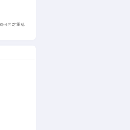
如何面对霍乱
倪海厦：如何治疗感冒
倪海厦：如何保养自己