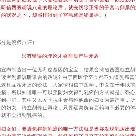
果听信西医胡说八道的理论后，就去切除正常的子宫与卵巢的
巢的状况之下，却照样得到子宫癌或是卵巢癌。)
部分是倪师点评）
只有错误的理论才会前后产生矛盾
的宣布制造出一位无乳癌基因的宝宝，结果台湾省西医就立刻
，读者到底该听谁说的话呢? 由于西医学至今都不知道乳癌真
现这种互相矛盾的说法，大家请相信中医学，中医在千年以前
受损，所以知道唯一可以预防妇女得到乳癌的方式就是加强心
害到心脏，其中又以爱吃抗生素与维他命的妇女为最严重，所
命的妇女，请立刻停止再吃，只要远离所有西药与不必要的体
样就不会得到乳癌的。
国妇女们，要避免得到乳癌的唯一方法就是当妳发现乳房出现