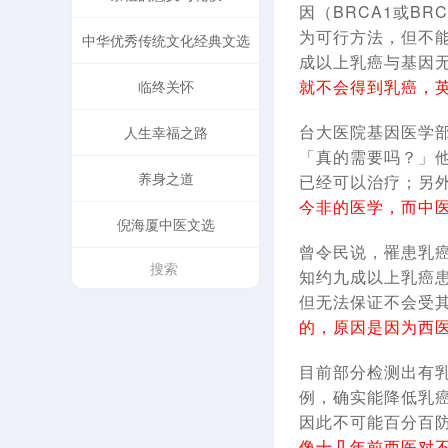
因（BRCA1或B
为可行方法，但不
中华优秀传统文化经典文选
成以上乳癌与基因无
就不会得到乳癌，
临终关怀
台大医院基因医学
人生幸福之路
「真的需要吗？」
养身之道
已经可以治疗；另
今非的医学，而中
倪海厦中医文选
曾令民说，罹患乳
知约九成以上乳癌
但无法保证不会受
的，原因是因为西
目前部分检测出有
例，确实能降低乳
因此不可能百分百
像十几年前西医对