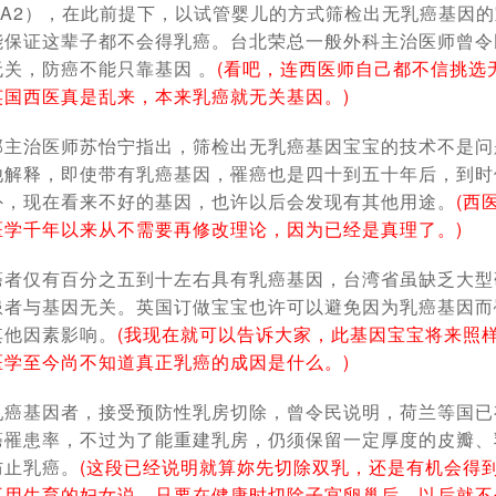
RCA2），在此前提下，以试管婴儿的方式筛检出无乳癌基因
能保证这辈子都不会得乳癌。台北荣总一般外科主治医师曾令
关，防癌不能只靠基因 。
(看吧，连西医师自己都不信挑选
英国西医真是乱来，本来乳癌就无关基因。)
部主治医师苏怡宁指出，筛检出无乳癌基因宝宝的技术不是问
他解释，即使带有乳癌基因，罹癌也是四十到五十年后，到时
外，现在看来不好的基因，也许以后会发现有其他用途。
(西
医学千年以来从不需要再修改理论，因为已经是真理了。)
癌者仅有百分之五到十左右具有乳癌基因，台湾省虽缺乏大型
患者与基因无关。英国订做宝宝也许可以避免因为乳癌基因而
其他因素影响。
(我现在就可以告诉大家，此基因宝宝将来照
医学至今尚不知道真正乳癌的成因是什么。)
乳癌基因者，接受预防性乳房切除，曾令民说明，荷兰等国已
癌罹患率，不过为了能重建乳房，仍须保留一定厚度的皮瓣、
防止乳癌。
(这段已经说明就算妳先切除双乳，还是有机会得
不用生育的妇女说，只要在健康时切除子宫卵巢后，以后就不