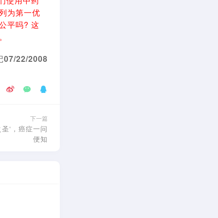
们使用中药
列为第一优
平吗? 这
。
/22/2008
下一篇
之圣‘，癌症一问
便知