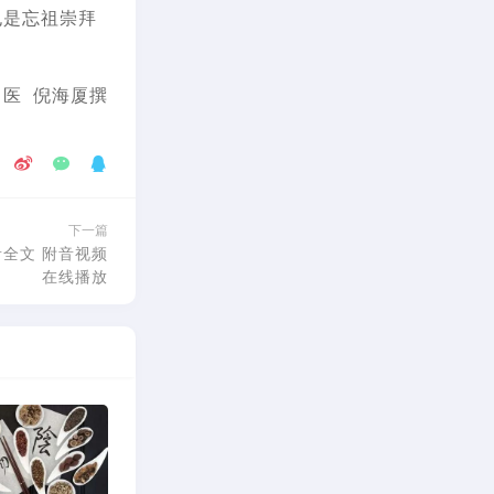
也是忘祖崇拜
医 倪海厦撰
下一篇
全文 附音视频
在线播放