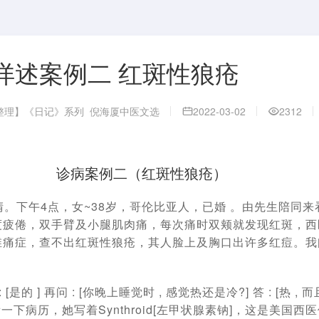
详述案例二 红斑性狼疮
整理】《日记》系列
倪海厦中医文选
2022-03-02
2312
诊病案例二（红斑性狼疮）
日，晴。下午4点，女~38岁，哥伦比亚人，已婚 。由先生陪同
度疲倦，双手臂及小腿肌肉痛，每次痛时双颊就发现红斑，西
痛症，查不出红斑性狼疮，其人脸上及胸口出许多红痘。我问她
 : [是的 ] 再问 : [你晚上睡觉时 , 感觉热还是冷?] 答 : [热 
看一下病历，她写着Synthroid[左甲状腺素钠]，这是美国西