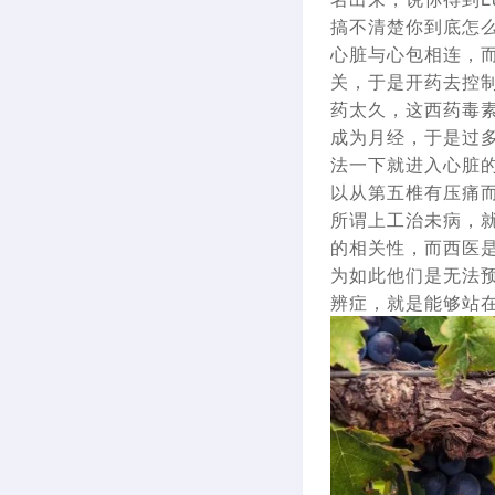
搞不清楚你到底怎
心脏与心包相连，
关，于是开药去控
药太久，这西药毒
成为月经，于是过
法一下就进入心脏
以从第五椎有压痛
所谓上工治未病，
的相关性，而西医
为如此他们是无法
辨症，就是能够站