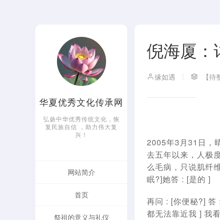
倪海厦：
缘如遇
【待
华夏优秀文化传承网
弘扬中华优秀传统文化，恢
复民族自信 ，助力伟大复
兴！
2005年3月31
去五年以来，人极
么毛病，只说肌纤维
网站简介
眠?]她答 : [是的 ]
首页
再问 : [你便秘?] 答
都无法靠近我 ] 我
祭祖的意义与礼仪