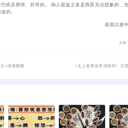
淋巴癌及肺癌、肝癌的。 病人获益之多是西医无法想象的，
知道的。
美国汉唐中
分享:
文+读诵视频
《太上老君说常清静经》注音