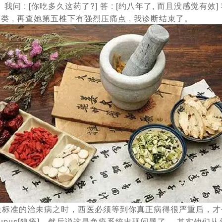
问 : [你吃多久这药了?] 答 : [约八年了, 而且没感觉有效
藻类 , 再查她第五椎下有强烈压痛点 , 我诊断结束了。
最标准的治未病之时，西医必须等到你真正病得很严重后，才
upus[狼疮]，然后说这是免疫系统出现问题了。 其实他们