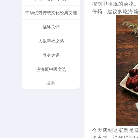
控制甲状腺的药物。 我
停药 , 建议多吃海
中华优秀传统文化经典文选
临终关怀
人生幸福之路
养身之道
倪海厦中医文选
今天遇到这案例是
名出来，说你得到L