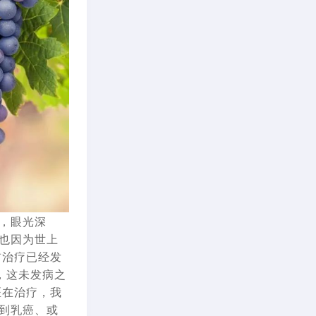
，眼光深
也因为世上
前治疗已经发
转，这未发病之
医在治疗，我
到乳癌、或