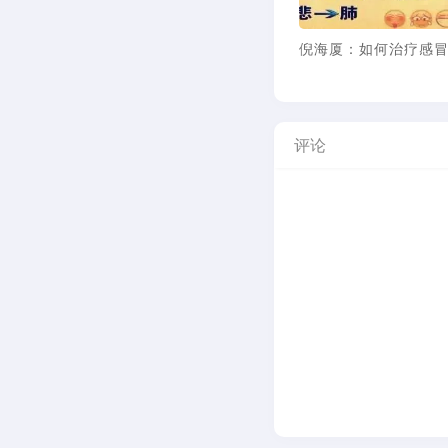
倪海厦：如何保养自己
倪海厦
评论