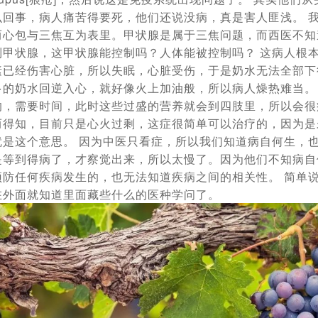
么回事，病人痛苦得要死，他们还说没病，真是害人匪浅。 
而心包与三焦互为表里。甲状腺是属于三焦问题，而西医不知
制甲状腺，这甲状腺能控制吗？人体能被控制吗？ 这病人根
素已经伤害心脏，所以失眠，心脏受伤，于是奶水无法全部下
多的奶水回逆入心，就好像火上加油般，所以病人燥热难当。
的，需要时间，此时这些过盛的营养就会到四肢里，所以会很
而得知，目前只是心火过剩，这症很简单可以治疗的，因为是
就是这个意思。 因为中医只看症，所以我们知道病自何生，
是等到得病了，才察觉出来，所以太慢了。因为他们不知病自
预防任何疾病发生的，也无法知道疾病之间的相关性。
简单
在外面就知道里面藏些什么的医种学问了。