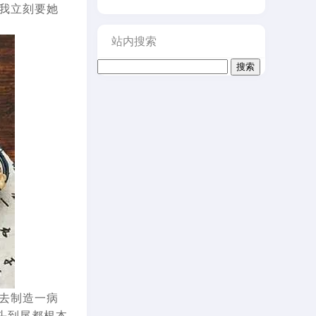
] 我立刻要她
站内搜索
搜
索：
去制造一病
从头到尾都根本