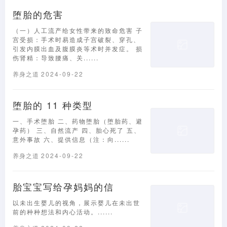
堕胎的危害
（一）人工流产给女性带来的致命危害 子
宫受损：手术时易造成子宫破裂、穿孔、
引发内膜出血及腹膜炎等术时并发症。 损
伤肾精：导致腰痛、关......
养身之道
2024-09-22
堕胎的 11 种类型
一、手术堕胎 二、药物堕胎（堕胎药、避
孕药） 三、自然流产 四、胎心死了 五、
意外事故 六、提供信息（注：向......
养身之道
2024-09-22
胎宝宝写给孕妈妈的信
以未出生婴儿的视角，展示婴儿在未出世
前的种种想法和内心活动。......