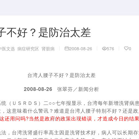
子不好？是防治太差
中医文选
病症研究区
肾脏病
2008-08-26
576
0
台湾人腰子不好？
是防治太差
2008-08-26
张翠芬／新闻分析
系统（ＵＳＲＤＳ）二○○七年报显示，台湾每年新增洗肾病
位，这意味着什么警讯？难道是台湾人腰子特别不好？还是政
这还用问吗?当然是政府的政策出现错误，才造成今日的结
说法，台湾洗肾盛行率高主因是洗肾技术好，病人可以长期存