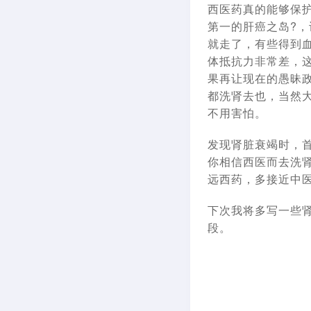
西医药真的能够保
第一的肝癌之岛?
就走了，有些得到
体抵抗力非常差，
果再让现在的愚昧
都洗肾去也，当然
不用害怕。
发现肾脏衰竭时，
你相信西医而去洗
远西药，多接近中
下次我将多写一些
段。