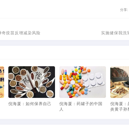
分享:
神奇疫苗反增减染风险
实施健保我洗
的
倪海厦论中西医的关
倪海厦论中西医的关
跟诊倪师
系：原来台湾的名医是
系：中医VS西医--肺癌
中的明日
这样形成的
与主妇手
师诊治心