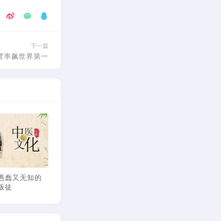
下一篇
肾率飙世界第一
心得：倪师眼
倪海厦：如何面对霍乱
倪海厦：如何治疗感冒
之星，收获倪
与疟疾
法