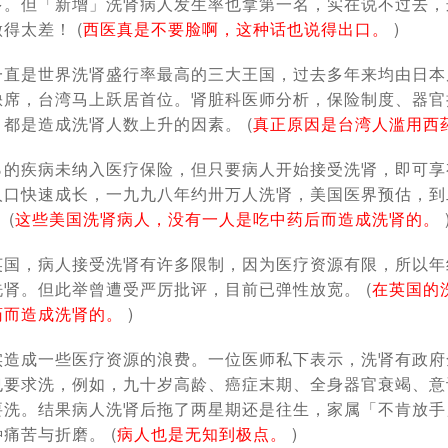
多。但「新增」洗肾病人发生率也拿第一名，实在说不过去，
得太差！ (
西医真是不要脸啊，这种话也说得出口。
)
一直是世界洗肾盛行率最高的三大王国，过去多年来均由日本
缺席，台湾马上跃居首位。肾脏科医师分析，保险制度、器官
都是造成洗肾人数上升的因素。 (
真正原因是台湾人滥用西
％的疾病未纳入医疗保险，但只要病人开始接受洗肾，即可享
人口快速成长，一九九八年约卅万人洗肾，美国医界预估，到
 (
这些美国洗肾病人，没有一人是吃中药后而造成洗肾的。
英国，病人接受洗肾有许多限制，因为医疗资源有限，所以年
肾。但此举曾遭受严厉批评，目前已弹性放宽。 (
在英国的
药而造成洗肾的。
)
实造成一些医疗资源的浪费。一位医师私下表示，洗肾有政府
也要求洗，例如，九十岁高龄、癌症末期、全身器官衰竭、意
要洗。结果病人洗肾后拖了两星期还是往生，家属「不肯放手
痛苦与折磨。 (
病人也是无知到极点。
)