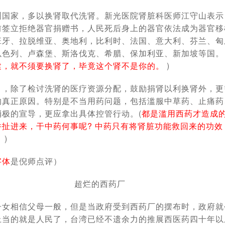
洲国家，多以换肾取代洗肾。新光医院肾脏科医师江守山表示
前签立拒绝器官捐赠书，人民死后身上的器官依法成为器官移
班牙、拉脱维亚、奥地利，比利时、法国、意大利、芬兰、匈
色列、卢森堡、斯洛伐克、希腊、保加利亚、新加坡等国。 
建，就不须要换肾了，毕竟这个肾不是你的。
)
」，除了检讨洗肾的医疗资源分配，鼓励捐肾以利换肾外，更
的真正原因。特别是不当用药问题，包括滥服中草药、止痛药
消极的宣导，更应拿出具体控管行动。(
都是滥用西药才造成
并扯进来，干中药何事呢? 中药只有将肾脏功能救回来的功效
。
)
字体
是倪师点评）
超烂的西药厂
子女相信父母一般，但是当政府受到西药厂的摆布时，政府就
上当的就是人民了，台湾已经不遗余力的推展西医药四十年以