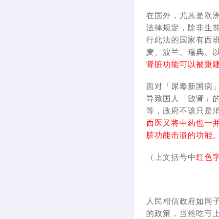
在国外，尤其是欧
法律规定，除非生
行此法的国家有西
麦、波兰、瑞典、以
肾脏功能可以被重
面对「尿毒新国病
导致国人「败肾」
等，政府不该只是
西医又将中药也一
脏功能击溃的功能
（上文括号中
红色
人民相信政府如同
的政策，当然吃亏