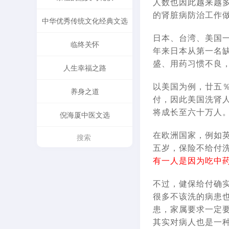
人数也因此越来越
的肾脏病防治工作做
中华优秀传统文化经典文选
日本、台湾、美国
临终关怀
年来日本从第一名
盛、用药习惯不良，
人生幸福之路
以美国为例，廿五
养身之道
付，因此美国洗肾
将成长至六十万人。
倪海厦中医文选
在欧洲国家，例如
五岁，保险不给付洗
有一人是因为吃中
不过，健保给付确
很多不该洗的病患
患，家属要求一定
其实对病人也是一种