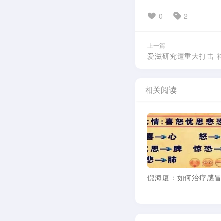
0
2
上一篇
爱滋研究遭重大打击 
相关阅读
倪海厦：愚蠢又无知
炎黄子孙叛徒