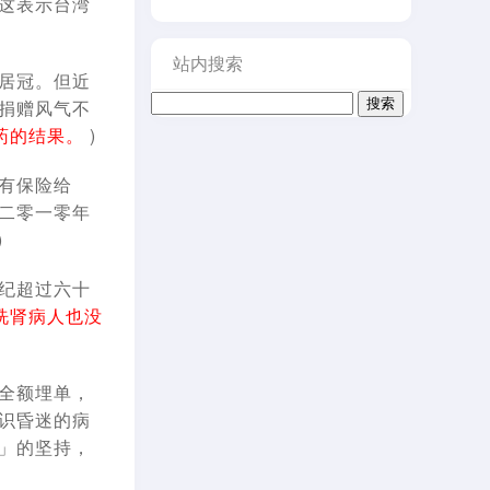
这表示台湾
站内搜索
居冠。但近
搜
捐赠风气不
索：
药的结果。
)
有保险给
二零一零年
)
纪超过六十
洗肾病人也没
全额埋单，
识昏迷的病
」的坚持，