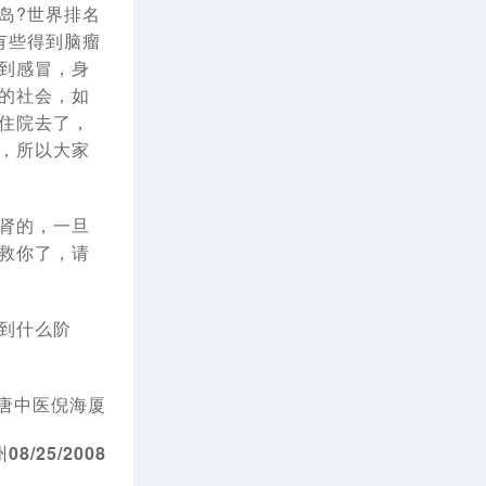
岛?世界排名
有些得到脑瘤
到感冒，身
的社会，如
住院去了，
，所以大家
肾的，一旦
救你了，请
到什么阶
唐中医倪海厦
/25/2008