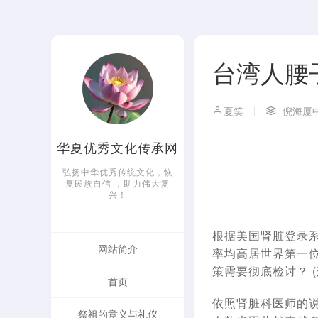
台湾人腰
夏笑
倪海厦
华夏优秀文化传承网
弘扬中华优秀传统文化，恢
复民族自信 ，助力伟大复
兴！
根
据美国肾脏登录
网站简介
率均高居世界第一
策需要彻底检讨？ (
首页
依照肾脏科医师的
祭祖的意义与礼仪