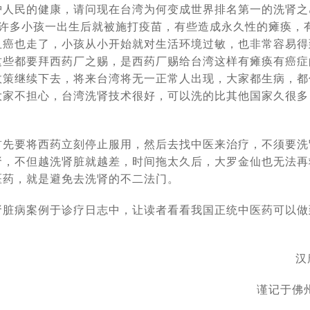
护人民的健康，请问现在台湾为何变成世界排名第一的洗肾之
，许多小孩一出生后就被施打疫苗，有些造成永久性的瘫痪，
血癌也走了，小孩从小开始就对生活环境过敏，也非常容易得
这些都要拜西药厂之赐，是西药厂赐给台湾这样有瘫痪有癌症
政策继续下去，将来台湾将无一正常人出现，大家都生病，都
大家不担心，台湾洗肾技术很好，可以洗的比其他国家久很多
首先要将西药立刻停止服用，然后去找中医来治疗，不须要洗
肾，不但越洗肾脏就越差，时间拖太久后，大罗金仙也无法再
医药，就是避免去洗肾的不二法门。
肾脏病案例于诊疗日志中，让读者看看我国正统中医药可以做
汉
谨记于佛州08