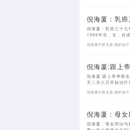
倪海厦：乳癌
倪海厦：乳癌三十七
1956年生，女，自述
倪海厦中医文选
我的诊
倪海厦:跟上
倪海厦:跟上帝争取生
天二月八日开始治疗至
倪海厦中医文选
我的诊
倪海厦：母女
倪海厦：母女同治与
要一有小病就会立刻来