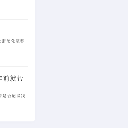
之肝硬化腹积
年前就帮
者是否记得我