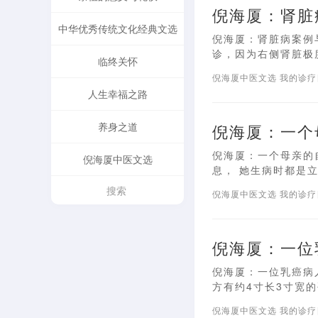
倪海厦：肾脏
中华优秀传统文化经典文选
倪海厦：肾脏病案例与
诊，因为右侧肾脏极度
临终关怀
倪海厦中医文选
我的诊
人生幸福之路
养身之道
倪海厦：一个
倪海厦：一个母亲的
倪海厦中医文选
息， 她生病时都是立即
倪海厦中医文选
我的诊
倪海厦：一位
倪海厦：一位乳癌病
方有约4寸长3寸宽的硬
倪海厦中医文选
我的诊