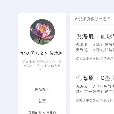
# 倪海厦诊疗日志 #
倪海厦：血球
倪海厦：血球过低与
受到这白血球过低与类
华夏优秀文化传承网
倪海厦中医文选
我的诊
弘扬中华优秀传统文化，恢
复民族自信 ，助力伟大复
兴！
倪海厦：C型
倪海厦：C型肝炎与忧
网站简介
其中有一张照片跟二张
倪海厦中医文选
我的诊
首页
祭祖的意义与礼仪