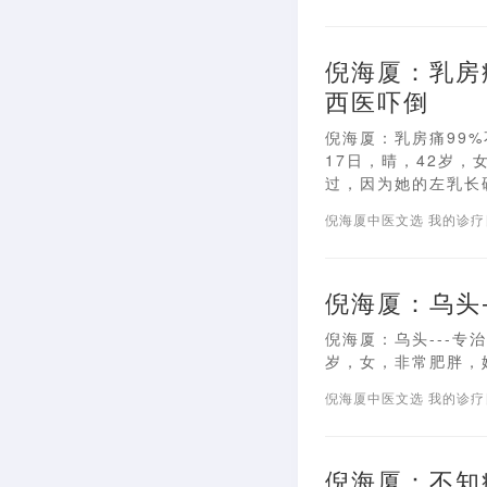
倪海厦：乳房
西医吓倒
倪海厦：乳房痛99%
17日，晴，42岁
过，因为她的左乳长硬块
倪海厦中医文选
我的诊
倪海厦：乌头
倪海厦：乌头---专
岁，女，非常肥胖，她
倪海厦中医文选
我的诊
倪海厦：不知