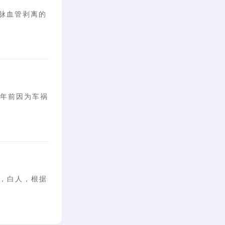
动脉血管剥离的
0年前因为车祸
号，白人，根据