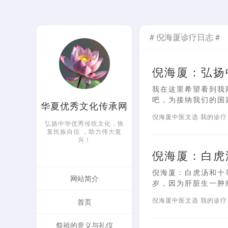
# 倪海厦诊疗日志 #
倪海厦：弘扬
我在这里希望看到我
吧，为接纳我们的国家
华夏优秀文化传承网
倪海厦中医文选
我的诊
弘扬中华优秀传统文化，恢
复民族自信 ，助力伟大复
兴！
倪海厦：白虎
倪海厦：白虎汤和十枣
网站简介
岁，因为肝脏生一肿瘤
倪海厦中医文选
我的诊
首页
祭祖的意义与礼仪