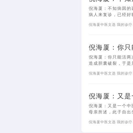
倪海厦：不知病因的
病人来复诊，已经好转
倪海厦中医文选
我的诊
倪海厦：你只
倪海厦：你只能活两次
造成胆囊破裂，于是只
倪海厦中医文选
我的诊
倪海厦：又是
倪海厦：又是一个中医
母亲所述，此子自出生
倪海厦中医文选
我的诊