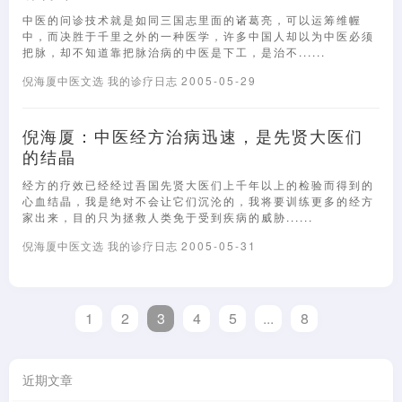
中医的问诊技术就是如同三国志里面的诸葛亮，可以运筹维幄
中，而决胜于千里之外的一种医学，许多中国人却以为中医必须
把脉，却不知道靠把脉治病的中医是下工，是治不......
倪海厦中医文选
我的诊疗日志
2005-05-29
倪海厦：中医经方治病迅速，是先贤大医们
的结晶
经方的疗效已经经过吾国先贤大医们上千年以上的检验而得到的
心血结晶，我是绝对不会让它们沉沦的，我将要训练更多的经方
家出来，目的只为拯救人类免于受到疾病的威胁......
倪海厦中医文选
我的诊疗日志
2005-05-31
1
2
3
4
5
...
8
近期文章