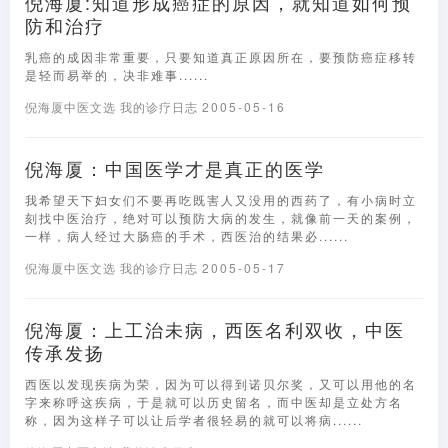
倪海厦:知道形成癌症的原因，就知道如何预
防和治疗
乳癌的成因非常重要，只要知道真正原因所在，要预防癌症移转
是轻而易举的，决非难事......
倪海厦中医文选
我的诊疗日志
2005-05-16
倪海厦：中国医学才是真正的医学
我希望天下妇女们不要再吃既害人又没用的西药了，有小病时立
刻找中医治疗，绝对可以预防大病的发生，就像前一天的案例，
一样，病人经过大肠癌的手术，西医治的结果必......
倪海厦中医文选
我的诊疗日志
2005-05-17
倪海厦：上工治未病，西医名利双收，中医
传承发扬
西医以发现疾病为荣，因为可以得到诺贝尔奖，又可以用他的名
字来称呼这疾病，于是就可以历史留名，而中医却是立处方名
称，因为这样子可以让后学者很轻易的就可以将病......